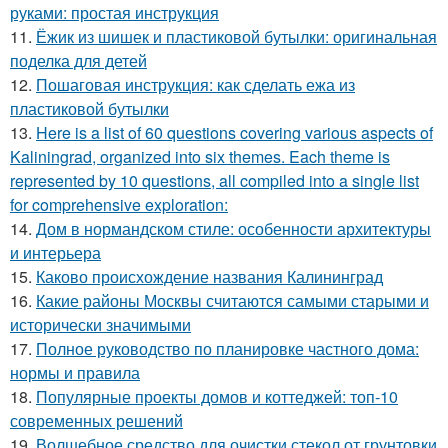
руками: простая инструкция
11.
Ёжик из шишек и пластиковой бутылки: оригинальная
поделка для детей
12.
Пошаговая инструкция: как сделать ежа из
пластиковой бутылки
13.
Here is a list of 60 questions covering various aspects of
Kaliningrad, organized into six themes. Each theme is
represented by 10 questions, all compiled into a single list
for comprehensive exploration:
14.
Дом в нормандском стиле: особенности архитектуры
и интерьера
15.
Каково происхождение названия Калининград
16.
Какие районы Москвы считаются самыми старыми и
исторически значимыми
17.
Полное руководство по планировке частного дома:
нормы и правила
18.
Популярные проекты домов и коттеджей: топ-10
современных решений
19.
Волшебное средство для очистки стекол от грунтовки