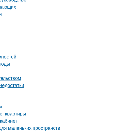
инающих
и
хностей
етоды
тельством
 недостатки
во
кт квартиры
 кабинет
для маленьких пространств