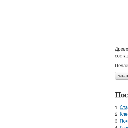
Древе
соста
Пелле
читат
Пос
1.
Ста
2.
Кле
3.
Пол
4.
Гла