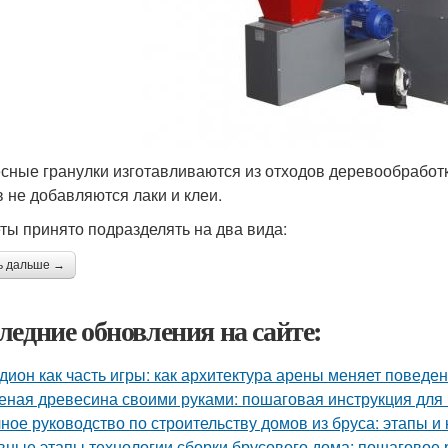
сные гранулки изготавливаются из отходов деревообработк
в не добавляются лаки и клеи.
ты принято подразделять на два вида:
ь дальше →
ледние обновления на сайте:
дион как часть игры: как архитектура арены меняет поведе
еная древесина своими руками: пошаговая инструкция дл
ное руководство по строительству домов из бруса: этапы и
вные этапы технологии сборки брусового дома: пошаговое 