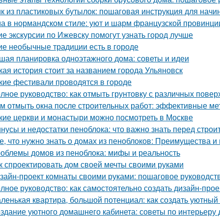
к из пластиковых бутылок: пошаговая инструкция для нач
а в нормандском стиле: уют и шарм французской провинци
ие экскурсии по Ижевску помогут узнать город лучше
ие необычные традиции есть в городе
шая планировка одноэтажного дома: советы и идеи
кая история стоит за названием города Ульяновск
кие фестивали проводятся в городе
лное руководство: как отмыть грунтовку с различных повер
м отмыть окна после строительных работ: эффективные м
кие церкви и монастыри можно посмотреть в Москве
нусы и недостатки пеноблока: что важно знать перед строи
е, что нужно знать о домах из пеноблоков: Преимущества и
облемы домов из пеноблока: мифы и реальность
к спроектировать дом своей мечты своими руками
зайн-проект комнаты своими руками: пошаговое руководст
лное руководство: как самостоятельно создать дизайн-прое
ленькая квартира, большой потенциал: как создать уютный
здание уютного домашнего кабинета: советы по интерьеру 