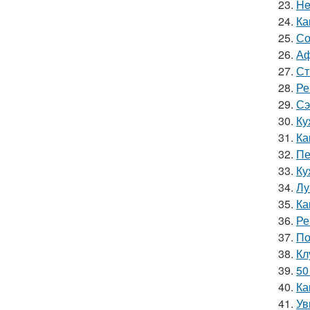
23.
He
24.
Ка
25.
Со
26.
Аф
27.
Ст
28.
Ре
29.
Сэ
30.
Ку
31.
Ка
32.
Пе
33.
Ку
34.
Лу
35.
Ка
36.
Ре
37.
По
38.
Кл
39.
50
40.
Ка
41.
Ув