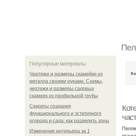
Пел
Популярные материалы
Ко
Чертежи и размеры скамейки из
металла своими руками. Схемы,
чертежи и размеры садовых
скамеек из профильной трубы
Секреты создания
Кот
функционального и эстетичного
част
огорода и сада: как разделить зоны
Пелле
Изменение интерьера за 1
грану