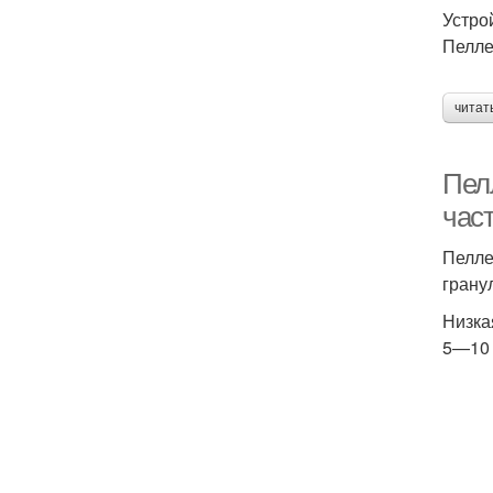
Устро
Пелле
читат
Пел
част
Пелле
грану
Низка
5—10 