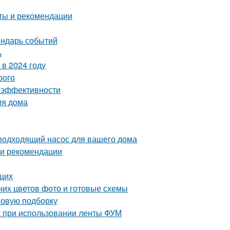
еты и рекомендации
ендарь событий
ь
в 2024 году
рого
 и эффективности
ия дома
подходящий насос для вашего дома
 и рекомендации
щих
них цветов фото и готовые схемы
 новую подборку
к при использовании ленты ФУМ