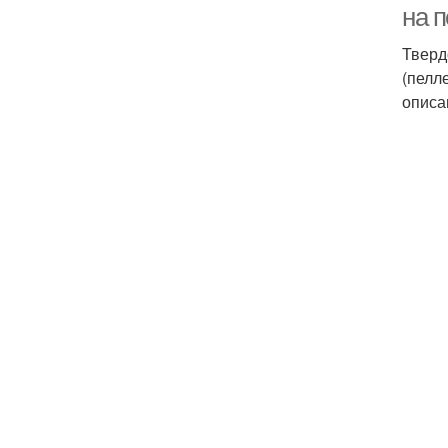
на 
Тверд
(пелл
описа