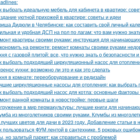
adlines:
к выбрать идеальную мебель для кабинета в квартире: сов
здание уютной прихожей в квартире: советы и идеи
иша Дидюли в Челябинске: как составить свой личный кал
ильная и удобная ДСП на пол по лагам: что вам нужно знат
монт квартиры своими руками: инструкция для начинающих 
кономить на ремонте: ремонт комнаты своими руками недо
хня с газовой плитой: все, что нужно знать о безопасности
к выбрать подходящий циркуляционный насос для отоплен
ренос кухни: возможно ли это и как это сделать
хня в комнате: переоборудование и редизайн
чшие циркуляционные насосы для отопления: как выбрать 
к выбрать подходящий насос для котла: основные факторы
монт ванной комнаты в новостройке: первые шаги
гружение в мир пермакультуры: лучшие книги для начинаю
умба из многолетников своими руками. Клумбы из многолет
 лучших цветов для дачи в 2023 году. Добавление статьи в
к пользоваться ФУМ лентой в сантехнике. 5 роковых ошибо
ы, но залитый паркет: как справиться с проблемой