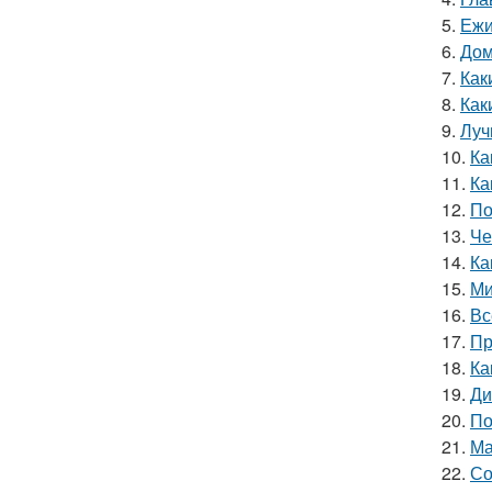
5.
Ежи
6.
Дом
7.
Как
8.
Как
9.
Луч
10.
Ка
11.
Ка
12.
По
13.
Че
14.
Ка
15.
Ми
16.
Вс
17.
Пр
18.
Ка
19.
Ди
20.
По
21.
Ма
22.
Со