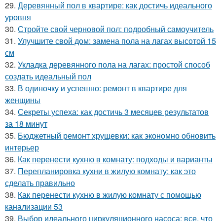
29.
Деревянный пол в квартире: как достичь идеального
уровня
30.
Стройте свой черновой пол: подробный самоучитель
31.
Улучшите свой дом: замена пола на лагах высотой 15
см
32.
Укладка деревянного пола на лагах: простой способ
создать идеальный пол
33.
В одиночку и успешно: ремонт в квартире для
женщины
34.
Секреты успеха: как достичь 3 месяцев результатов
за 18 минут
35.
Бюджетный ремонт хрущевки: как экономно обновить
интерьер
36.
Как перенести кухню в комнату: подходы и варианты
37.
Перепланировка кухни в жилую комнату: как это
сделать правильно
38.
Как перенести кухню в жилую комнату с помощью
канализации 53
39.
Выбор идеального циркуляционного насоса: все, что