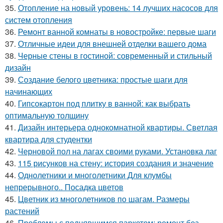
35.
Отопление на новый уровень: 14 лучших насосов для
систем отопления
36.
Ремонт ванной комнаты в новостройке: первые шаги
37.
Отличные идеи для внешней отделки вашего дома
38.
Черные стены в гостиной: современный и стильный
дизайн
39.
Создание белого цветника: простые шаги для
начинающих
40.
Гипсокартон под плитку в ванной: как выбрать
оптимальную толщину
41.
Дизайн интерьера однокомнатной квартиры. Светлая
квартира для студентки
42.
Черновой пол на лагах своими руками. Установка лаг
43.
115 рисунков на стену: история создания и значение
44.
Однолетники и многолетники Для клумбы
непрерывного.. Посадка цветов
45.
Цветник из многолетников по шагам. Размеры
растений
46.
Проблемы с поднявшимся паркетом: ремонт без