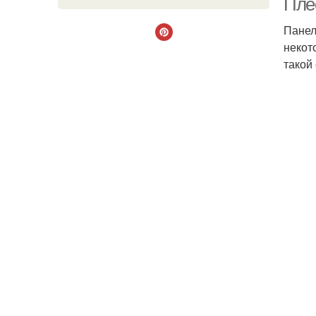
Плес
Панел
некот
такой