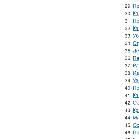
29.
По
30.
Ка
31.
По
32.
Ка
33.
Уб
34.
Ст
35.
Де
36.
Пе
37.
Ра
38.
Ид
39.
Ув
40.
По
41.
Ка
42.
Ок
43.
Кр
44.
Мн
45.
Ос
46.
По