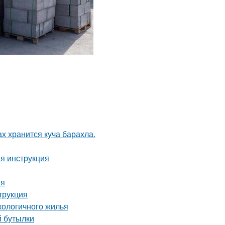
ах хранится куча барахла.
ая инструкция
ия
трукция
кологичного жилья
й бутылки