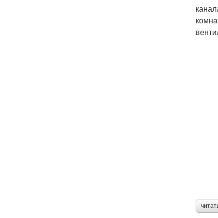
канал
комна
венти
читат