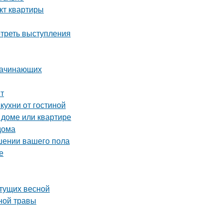
кт квартиры
отреть выступления
 начинающих
т
кухни от гостиной
 доме или квартире
дома
чшении вашего пола
е
етущих весной
ной травы