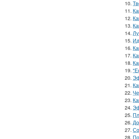
10.
Тв
11.
Ка
12.
Ка
13.
Ка
14.
Лу
15.
Ид
16.
Ка
17.
Ка
18.
Ка
19.
"Е
20.
Эф
21.
Ка
22.
Че
23.
Ка
24.
Эф
25.
Пл
26.
До
27.
Со
28.
По