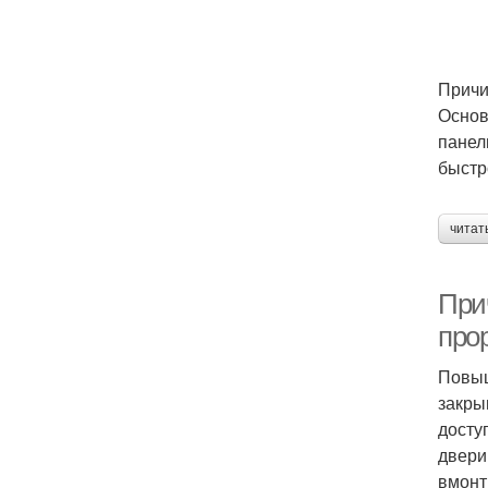
Причи
Основ
панел
быстр
читат
При
про
Повыш
закры
досту
двери
вмонт