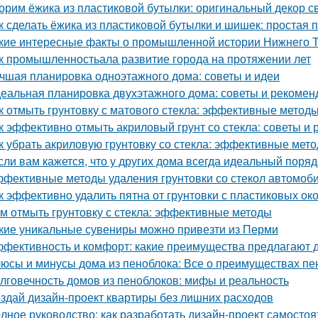
орим ёжика из пластиковой бутылки: оригинальный декор с
к сделать ёжика из пластиковой бутылки и шишек: простая 
кие интересные факты о промышленной истории Нижнего 
к промышленностьала развитие города на протяжении лет
чшая планировка одноэтажного дома: советы и идеи
еальная планировка двухэтажного дома: советы и рекомен
к отмыть грунтовку с матового стекла: эффективные методы
к эффективно отмыть акриловый грунт со стекла: советы и
к убрать акриловую грунтовку со стекла: эффективные мет
сли вам кажется, что у других дома всегда идеальный порядо
фективные методы удаления грунтовки со стекол автомоб
к эффективно удалить пятна от грунтовки с пластиковых ок
м отмыть грунтовку с стекла: эффективные методы
кие уникальные сувениры можно привезти из Перми
фективность и комфорт: какие преимущества предлагают д
юсы и минусы дома из пеноблока: Все о преимуществах пе
лговечность домов из пеноблоков: мифы и реальность
здай дизайн-проект квартиры без лишних расходов
лное руководство: как разработать дизайн-проект самостоя