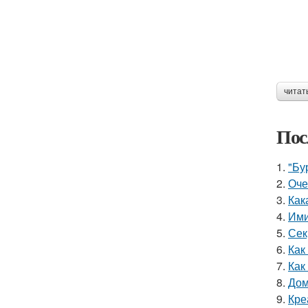
читат
Пос
1.
"Бу
2.
Оче
3.
Как
4.
Ими
5.
Сек
6.
Как
7.
Как
8.
Дом
9.
Кре