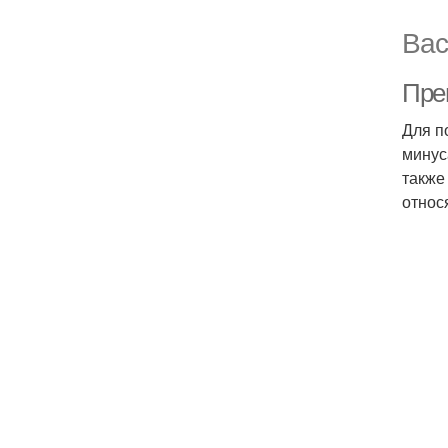
Вас
Пре
Для п
минус
также
относ