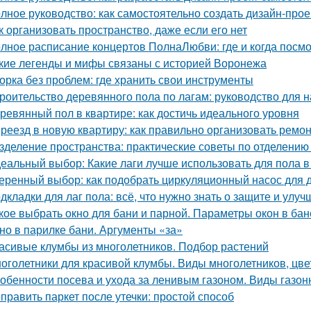
лное руководство: как самостоятельно создать дизайн-прое
к организовать пространство, даже если его нет
лное расписание концертов ПолнаЛюбви: где и когда посм
кие легенды и мифы связаны с историей Воронежа
орка без проблем: где хранить свои инструменты
роительство деревянного пола по лагам: руководство для
ревянный пол в квартире: как достичь идеального уровня
реезд в новую квартиру: как правильно организовать ремон
зделение пространства: практические советы по отделению 
еальный выбор: Какие лаги лучше использовать для пола в
еренный выбор: как подобрать циркуляционный насос для 
дкладки для лаг пола: всё, что нужно знать о защите и улу
кое выбрать окно для бани и парной. Параметры окон в бан
но в парилке бани. Аргументы «за»
асивые клумбы из многолетников. Подбор растений
оголетники для красивой клумбы. Виды многолетников, цв
обенности посева и ухода за ленивым газоном. Виды газон
править паркет после утечки: простой способ