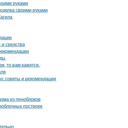
воими руками
поделка своими руками
Тагила
дации
 и средства
 рекомендации
оды
к, то вам кажется.
иля
он: советы и рекомендации
ома из пеноблоков
ноблочных построек
тельно