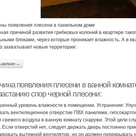
ны появления плесени в панельном доме
ная причиной развития грибковых колоний в квартире так
ьными блоками, через которые проникает влажность. А в к
о захватывает новые территории:
ь дальше →
чина появления плесени в ванной комна
растанию спор черной плесени:
енный уровень влажности в помещении. Устранение: Улуч
вать вентиляционное отверстие ПВХ панелями, гипсокарто
п свежего воздуха в ванную комнату снаружи. Этой цели с
. Если отверстий нет, следует держать дверь постоянно пр
ировать вытяжной вентилятор, но он должен перекрывать 