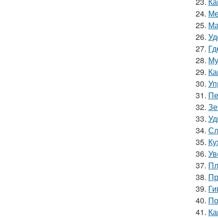
23.
Ка
24.
Ме
25.
Ма
26.
Уд
27.
Гд
28.
Му
29.
Ка
30.
Уп
31.
Пе
32.
Зе
33.
Уд
34.
Сл
35.
Ку
36.
Ув
37.
Пл
38.
Пр
39.
Ги
40.
По
41.
Ка