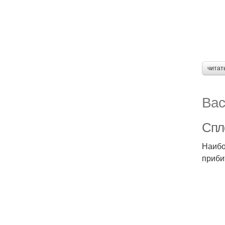
читат
Вас
Спл
Наибо
приби