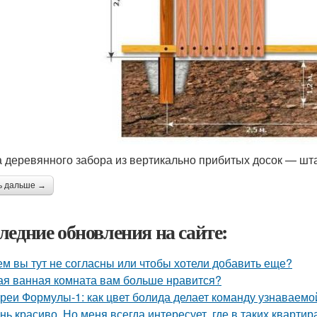
 деревянного забора из вертикально прибитых досок — шт
ь дальше →
ледние обновления на сайте:
ем вы тут не согласны или чтобы хотели добавить еще?
ая ванная комната вам больше нравится?
реи Формулы-1: как цвет болида делает команду узнаваемой
нь красиво. Но меня всегда интересует, где в таких квартир