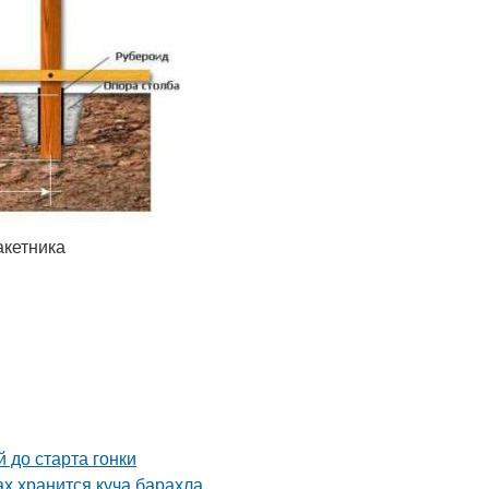
акетника
 до старта гонки
ах хранится куча барахла.