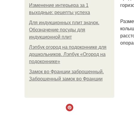
гориз
Изменение интерьера за 1
выходные: рецепты успеха
Разме
Для индукционных плит значок.
колыш
Обозначение посуды для
расст
индукционной плит
опора
Лэпбук огород на подоконнике для
дошкольников. Лэпбук «Огород на
подоконнике»
Замок во Франции заброшенный.
Заброшенный замок во Франции