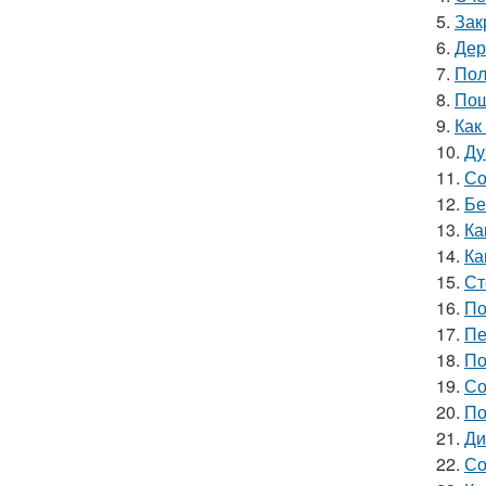
5.
Зак
6.
Дер
7.
Пол
8.
Пош
9.
Как
10.
Ду
11.
Со
12.
Бе
13.
Ка
14.
Ка
15.
Ст
16.
По
17.
Пе
18.
По
19.
Со
20.
По
21.
Ди
22.
Со