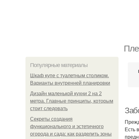
Пле
Популярные материалы
Шкаф купе с туалетным столиком.
Варианты внутренней планировки
Дизайн маленькой кухни 2 на 2
метра. Главные принципы, которым
стоит следовать
Заб
Секреты создания
Прежд
функционального и эстетичного
Есть 
огорода и сада: как разделить зоны
предн