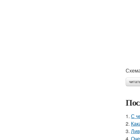
Схема
читат
Пос
1.
С ч
2.
Как
3.
Лив
4.
Оче