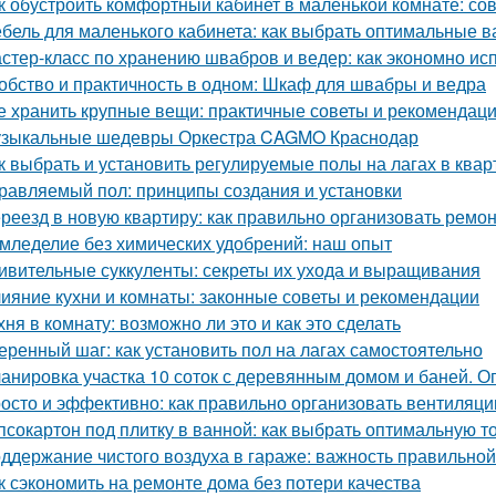
к обустроить комфортный кабинет в маленькой комнате: со
бель для маленького кабинета: как выбрать оптимальные 
стер-класс по хранению швабров и ведер: как экономно ис
обство и практичность в одном: Шкаф для швабры и ведра
е хранить крупные вещи: практичные советы и рекомендац
зыкальные шедевры Оркестра CAGMO Краснодар
к выбрать и установить регулируемые полы на лагах в квар
равляемый пол: принципы создания и установки
реезд в новую квартиру: как правильно организовать ремон
мледелие без химических удобрений: наш опыт
ивительные суккуленты: секреты их ухода и выращивания
ияние кухни и комнаты: законные советы и рекомендации
хня в комнату: возможно ли это и как это сделать
еренный шаг: как установить пол на лагах самостоятельно
анировка участка 10 соток с деревянным домом и баней. 
осто и эффективно: как правильно организовать вентиляци
псокартон под плитку в ванной: как выбрать оптимальную 
ддержание чистого воздуха в гараже: важность правильной
к сэкономить на ремонте дома без потери качества