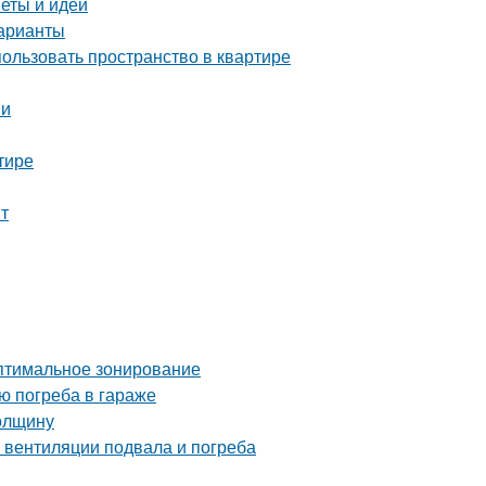
веты и идеи
варианты
пользовать пространство в квартире
ии
тире
т
Оптимальное зонирование
ю погреба в гараже
толщину
 вентиляции подвала и погреба