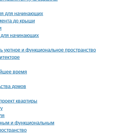
ия для начинающих
амента до крыши
и
я для начинающих
ать уютное и функциональное пространство
итекторе
айшее время
ьства домов
-проект квартиры
ту
ля
енным и функциональным
ространство