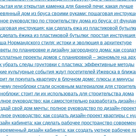
рытая или открытая каменка для банной печи: какая лучше
евянный дом из бруса своими руками: пошаговая инструкц
ное руководство по строительству дома из бруса: от фунд
аговая инструкция: как сделать ежа из пластиковой бутылк
 сделать ёжика из пластиковой бутылки: простая инструкци
ша Нормандского стиля: истоки и эволюция в архитектуре
веты по планировке и дизайну загородного дома: как созд
сплатные проекты домов с планировкой – экономьте на арх
к убрать следы грунтовки с пластика: эффективные методы
кие культурные события ждут посетителей Ижевска в ближ
оит ли покупать квартиру в блочном доме: плюсы и минусы
чему пеноблоки стали основным материалом для строител
ноблоки: стоит ли их использовать для строительства дома
лное руководство: как самостоятельно разработать дизайн
здай свой дом мечты: полное руководство по дизайн-проек
лное руководство: как создать дизайн-проект квартиры с ну
зайн кабинета: как сделать рабочее пространство соврем
временный дизайн кабинета: как создать уютное рабочее п