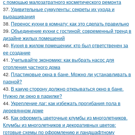
с помощью малозатратного косметического ремонта
37.
Удивительные суккуленты: секреты их ухода и
выращивания
38.
Перенос кухни в комнату: как это сделать правильно
39.
Объединение кухни с гостиной: современный тренд в
дизайне жилых помещений
40.
Кухня в жилом помещении: кто был ответственен за
ее создание
41.
Учитывайте экономию: как выбрать насос для
отопления частного дома
42.
Пластиковые окна в бане. Можно ли устанавливать в
парной?
43.
В какую сторону должно открываться окно в бане.
Нужно ли окно в парилке?
44.
Укрепление лаг: как избежать прогибания пола в
деревянном доме
45.
Как оформить цветочные клумбы из многолетников.
Клумбы из многолетников и декоративных цветов:
готовые схемы по оформлению и ландшафтному