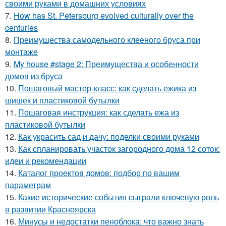
своими руками в домашних условиях
7.
How has St. Petersburg evolved culturally over the
centuries
8.
Преимущества самодельного клееного бруса при
монтаже
9.
My house #stage 2: Преимущества и особенности
домов из бруса
10.
Пошаговый мастер-класс: как сделать ежика из
шишек и пластиковой бутылки
11.
Пошаговая инструкция: как сделать ежа из
пластиковой бутылки
12.
Как украсить сад и дачу: поделки своими руками
13.
Как спланировать участок загородного дома 12 соток:
идеи и рекомендации
14.
Каталог проектов домов: подбор по вашим
параметрам
15.
Какие исторические события сыграли ключевую роль
в развитии Красноярска
16.
Минусы и недостатки пеноблока: что важно знать