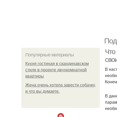
Под
Что
Популярные материалы
сво
Кухня гостиная в скандинавском
В нас
стиле в проекте двухкомнатной
необх
квартиры
Конеч
Жена очень хотела завести собачку,
и что вы думаете.
В дан
парам
необх