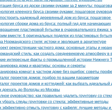
тация бруса из доски своими руками за 2 минуты: пошагов
нология клееного бруса своими руками: пошаговое руковод
 построить надежный деревянный дом из бруса: пошаговое
нология сборки дома из бруса: полный гид для начинающих
вращение пластиковой бутылки в очаровательного ёжика: 
рим вместе: 5 оригинальных поделок из пластиковых бутыл
а Нормандского стиля: истоки и эволюция в архитектуре
оект реконструкции частного дома: основные этапы и нюан
рмандский стиль: как создать средневековую атмосферу в
кие интересные факты о промышленной истории Нижнего 
анировка дома и квартиры: основы и секреты
анировка комнат в частном доме без ошибок: советы проф
талог проектов домов: подбор по вашим параметрам
талог проектов домов и коттеджей: как выбрать идеальный 
к доехать до Вологды из Москвы
лное руководство: как правильно удалить грунтовку со стек
к убрать следы грунтовки со стекла: эффективные методы
к эффективно отмыть грунтовку с кафеля: лучшие методы и