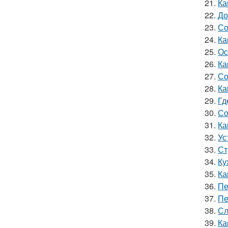
21.
Ка
22.
До
23.
Со
24.
Ка
25.
Ос
26.
Ка
27.
Со
28.
Ка
29.
Гд
30.
Со
31.
Ка
32.
Ус
33.
Ст
34.
Ку
35.
Ка
36.
Пе
37.
Пе
38.
Сл
39.
Ка