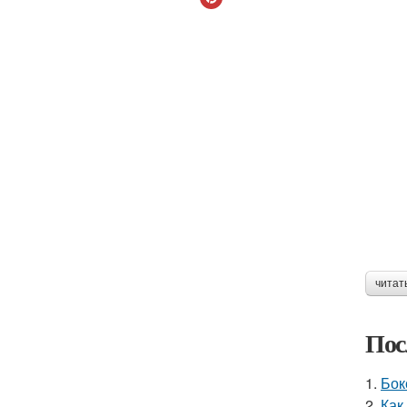
читат
Пос
1.
Бок
2.
Как