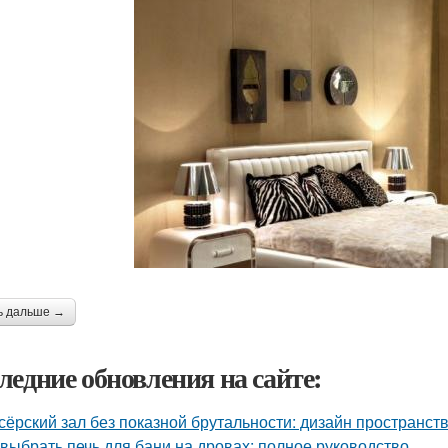
ь дальше →
ледние обновления на сайте:
сёрский зал без показной брутальности: дизайн пространств
 выбрать печь для бани на дровах: полное руководство