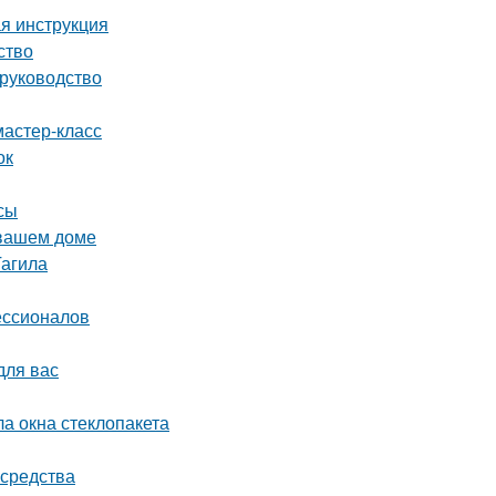
ая инструкция
ство
 руководство
мастер-класс
ок
сы
 вашем доме
Тагила
ессионалов
для вас
ла окна стеклопакета
 средства