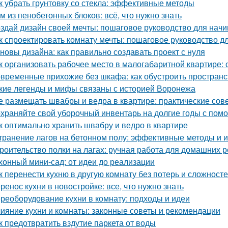
к убрать грунтовку со стекла: эффективные методы
м из пенобетонных блоков: всё, что нужно знать
здай дизайн своей мечты: пошаговое руководство для нач
к спроектировать комнату мечты: пошаговое руководство 
новы дизайна: как правильно создавать проект с нуля
к организовать рабочее место в малогабаритной квартире: 
временные прихожие без шкафа: как обустроить простран
кие легенды и мифы связаны с историей Воронежа
е размещать швабры и ведра в квартире: практические сов
храняйте свой уборочный инвентарь на долгие годы с пом
к оптимально хранить швабру и ведро в квартире
транение лагов на бетонном полу: эффективные методы и 
роительство полки на лагах: ручная работа для домашних 
хонный мини-сад: от идеи до реализации
к перенести кухню в другую комнату без потерь и сложност
ренос кухни в новостройке: все, что нужно знать
реоборудование кухни в комнату: подходы и идеи
ияние кухни и комнаты: законные советы и рекомендации
к предотвратить вздутие паркета от воды