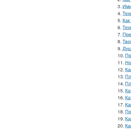
3.
Ими
4.
Тех
5.
Как
6.
Тех
7.
Пре
8.
Тво
9.
Душ
10.
Пр
11.
Но
12.
Ка
13.
Пл
14.
Пл
15.
Ка
16.
Ка
17.
Ка
18.
По
19.
Ка
20.
Ка