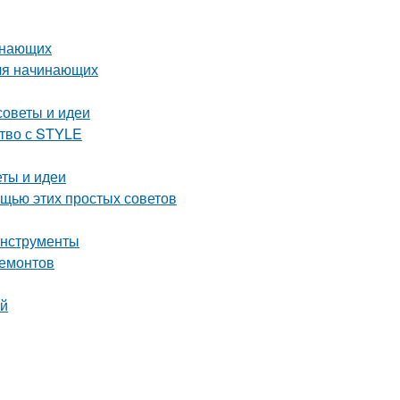
инающих
для начинающих
советы и идеи
ство с STYLE
еты и идеи
ощью этих простых советов
инструменты
ремонтов
ей