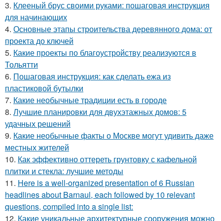
3.
Клееный брус своими руками: пошаговая инструкция
для начинающих
4.
Основные этапы строительства деревянного дома: от
проекта до ключей
5.
Какие проекты по благоустройству реализуются в
Тольятти
6.
Пошаговая инструкция: как сделать ежа из
пластиковой бутылки
7.
Какие необычные традиции есть в городе
8.
Лучшие планировки для двухэтажных домов: 5
удачных решений
9.
Какие необычные факты о Москве могут удивить даже
местных жителей
10.
Как эффективно оттереть грунтовку с кафельной
плитки и стекла: лучшие методы
11.
Here is a well-organized presentation of 6 Russian
headlines about Barnaul, each followed by 10 relevant
questions, compiled into a single list:
12.
Какие уникальные архитектурные сооружения можно