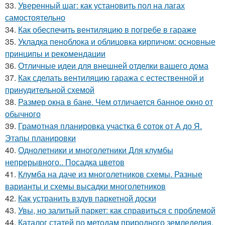
33.
Уверенный шаг: как установить пол на лагах
самостоятельно
34.
Как обеспечить вентиляцию в погребе в гараже
35.
Укладка пеноблока и облицовка кирпичом: основные
принципы и рекомендации
36.
Отличные идеи для внешней отделки вашего дома
37.
Как сделать вентиляцию гаража с естественной и
принудительной схемой
38.
Размер окна в бане. Чем отличается банное окно от
обычного
39.
Грамотная планировка участка 6 соток от А до Я.
Этапы планировки
40.
Однолетники и многолетники Для клумбы
непрерывного.. Посадка цветов
41.
Клумба на даче из многолетников схемы. Разные
варианты и схемы высадки многолетников
42.
Как устранить вздув паркетной доски
43.
Увы, но залитый паркет: как справиться с проблемой
44.
Каталог статей по методам природного земледелия.