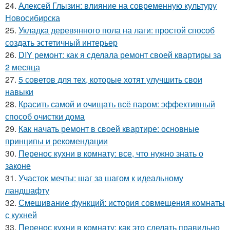
24.
Алексей Глызин: влияние на современную культуру
Новосибирска
25.
Укладка деревянного пола на лаги: простой способ
создать эстетичный интерьер
26.
DIY ремонт: как я сделала ремонт своей квартиры за
2 месяца
27.
5 советов для тех, которые хотят улучшить свои
навыки
28.
Красить самой и очищать всё паром: эффективный
способ очистки дома
29.
Как начать ремонт в своей квартире: основные
принципы и рекомендации
30.
Перенос кухни в комнату: все, что нужно знать о
законе
31.
Участок мечты: шаг за шагом к идеальному
ландшафту
32.
Смешивание функций: история совмещения комнаты
с кухней
33.
Перенос кухни в комнату: как это сделать правильно