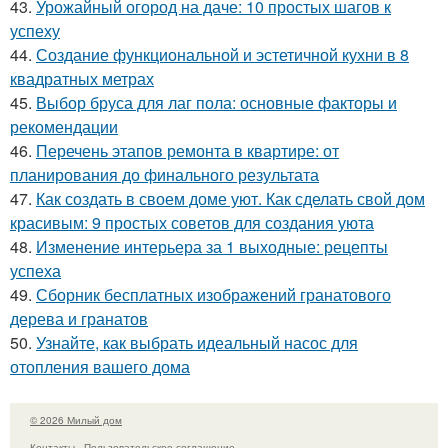
43.
Урожайный огород на даче: 10 простых шагов к
успеху
44.
Создание функциональной и эстетичной кухни в 8
квадратных метрах
45.
Выбор бруса для лаг пола: основные факторы и
рекомендации
46.
Перечень этапов ремонта в квартире: от
планирования до финального результата
47.
Как создать в своем доме уют. Как сделать свой дом
красивым: 9 простых советов для создания уюта
48.
Изменение интерьера за 1 выходные: рецепты
успеха
49.
Сборник бесплатных изображений гранатового
дерева и гранатов
50.
Узнайте, как выбрать идеальный насос для
отопления вашего дома
© 2026 Милый дом
Контакты
Пользовательское соглашение