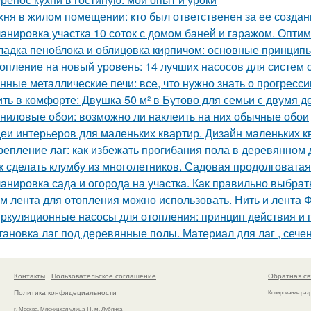
хня в жилом помещении: кто был ответственен за ее создан
анировка участка 10 соток с домом баней и гаражом. Опти
ладка пеноблока и облицовка кирпичом: основные принцип
опление на новый уровень: 14 лучших насосов для систем 
нные металлические печи: все, что нужно знать о прогресс
ть в комфорте: Двушка 50 м² в Бутово для семьи с двумя д
ниловые обои: возможно ли наклеить на них обычные обои
еи интерьеров для маленьких квартир. Дизайн маленьких кв
репление лаг: как избежать прогибания пола в деревянном
к сделать клумбу из многолетников. Садовая продолговата
анировка сада и огорода на участка. Как правильно выбрат
м лента для отопления можно использовать. Нить и лента 
ркуляционные насосы для отопления: принцип действия и
тановка лаг под деревянные полы. Материал для лаг , сече
Контакты
Пользовательское соглашение
Обратная св
Политика конфидециальности
Копирование раз
г. Москва, Мясницкая улица 11, м. Лубянка