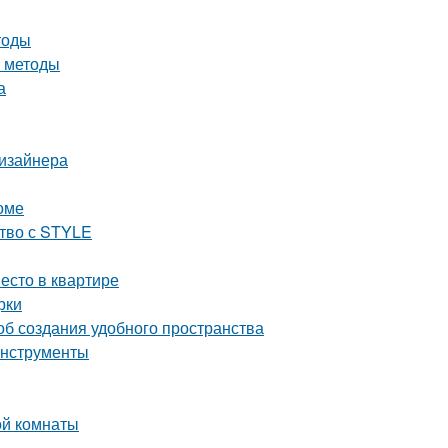
тоды
е методы
а
дизайнера
оме
ство с STYLE
есто в квартире
рки
об создания удобного пространства
инструменты
ой комнаты