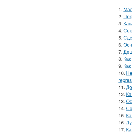
1.
Мал
2.
Пок
3.
Как
4.
Сек
5.
Сде
6.
Осн
7.
Деш
8.
Как
9.
Как
10.
He
repres
11.
До
12.
Ка
13.
Ос
14.
Со
15.
Ка
16.
Лу
17.
Ка