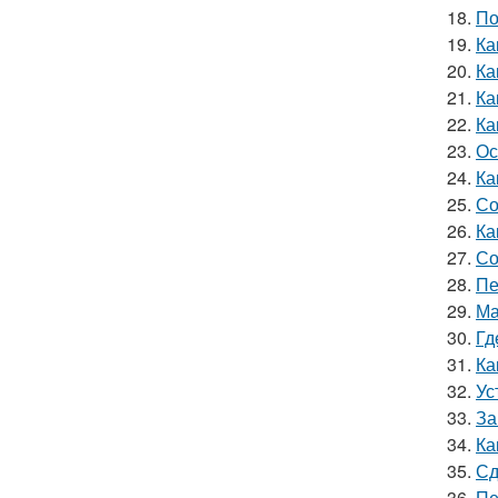
18.
По
19.
Ка
20.
Ка
21.
Ка
22.
Ка
23.
Ос
24.
Ка
25.
Со
26.
Ка
27.
Со
28.
Пе
29.
Ма
30.
Гд
31.
Ка
32.
Ус
33.
За
34.
Ка
35.
Сд
36.
Пе