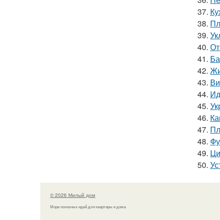
37.
Ку
38.
Пл
39.
Ук
40.
От
41.
Ба
42.
Жи
43.
Ви
44.
Ид
45.
Ук
46.
Ка
47.
Пл
48.
Фу
49.
Ци
50.
Ус
© 2026 Милый дом
Море полезных идей для квартиры и дома