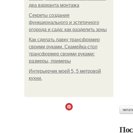
два варианта монтажа
Секреты создания
функционального и эстетичного
огорода и сада: как разделить зоны
Как сделать лавку трансформер
своими руками. Скамейка-стол
трансформер своими руками:
размеры, примеры
Интерьерчик моей 5, 5 метровой
кухни.
читат
Пос