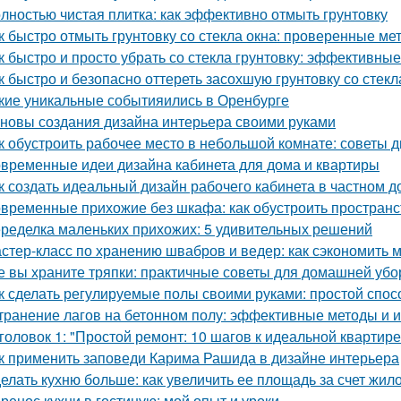
лностью чистая плитка: как эффективно отмыть грунтовку
к быстро отмыть грунтовку со стекла окна: проверенные ме
к быстро и просто убрать со стекла грунтовку: эффективны
к быстро и безопасно оттереть засохшую грунтовку со стекл
кие уникальные событияились в Оренбурге
новы создания дизайна интерьера своими руками
к обустроить рабочее место в небольшой комнате: советы 
временные идеи дизайна кабинета для дома и квартиры
к создать идеальный дизайн рабочего кабинета в частном д
временные прихожие без шкафа: как обустроить простран
ределка маленьких прихожих: 5 удивительных решений
стер-класс по хранению швабров и ведер: как сэкономить м
е вы храните тряпки: практичные советы для домашней убо
к сделать регулируемые полы своими руками: простой спос
транение лагов на бетонном полу: эффективные методы и 
головок 1: "Простой ремонт: 10 шагов к идеальной квартире
к применить заповеди Карима Рашида в дизайне интерьера
елать кухню больше: как увеличить ее площадь за счет жил
ренос кухни в гостиную: мой опыт и уроки