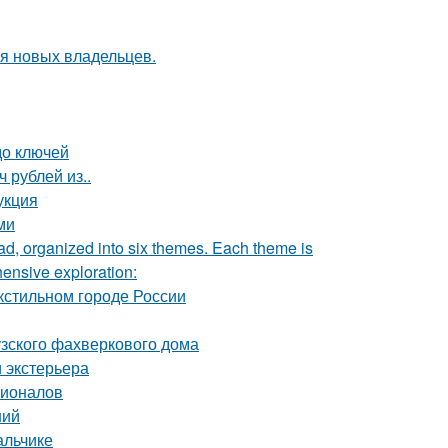
я новых владельцев.
до ключей
 рублей из..
укция
ми
rad, organized into six themes. Each theme is
hensive exploration:
кстильном городе России
узского фахверкового дома
 экстерьера
сионалов
ний
альчике