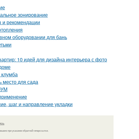
ие
мальное зонирование
ы и рекомендации
отопления
ивном оборудовании для бань
етьми
артир: 10 идей для дизайна интерьера с фото
 доме
я клумба
ь место для сада
ФУМ
 применение
ние, шаг и направление укладки
язь
решено при указании обратной гиперссылки.