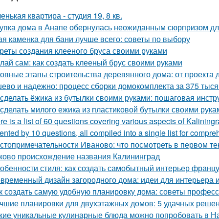
енькая квартира - студия 19, 8 кв.
упка дома в Анапе обернулась неожиданным сюрпризом дл
ая каменка для бани лучше всего: советы по выбору
реты создания клееного бруса своими руками
лай сам: как создать клееный брус своими руками
овные этапы строительства деревянного дома: от проекта 
ево и надежно: процесс сборки домокомплекта за 375 тысяч
 сделать ёжика из бутылки своими руками: пошаговая инстр
 сделать милого ежика из пластиковой бутылки своими рука
re is a list of 60 questions covering various aspects of Kalining
ented by 10 questions, all compiled into a single list for compre
стопримечательности Иваново: что посмотреть в первом те
ково происхождение названия Калининград
обенности стиля: как создать самобытный интерьер франц
временный дизайн загородного дома: идеи для интерьера и
к создать самую удобную планировку дома: советы профес
чшие планировки для двухэтажных домов: 5 удачных реше
кие уникальные кулинарные блюда можно попробовать в Н