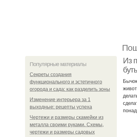
Пош
Из 
Популярные материалы
бут
Секреты создания
Бычок
функционального и эстетичного
живот
огорода и сада: как разделить зоны
делат
Изменение интерьера за 1
сдела
выходные: рецепты успеха
понад
Чертежи и размеры скамейки из
металла своими руками. Схемы,
чертежи и размеры садовых