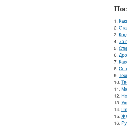
Пос
1.
Как
2.
Ста
3.
Ког
4.
За 
5.
Отк
6.
Дро
7.
Как
8.
Осн
9.
Тех
10.
Тв
11.
Ма
12.
Но
13.
Ую
14.
Пл
15.
Жд
16.
Ру