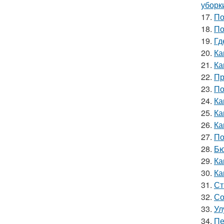
уборк
17.
По
18.
По
19.
Гд
20.
Ка
21.
Ка
22.
Пр
23.
По
24.
Ка
25.
Ка
26.
Ка
27.
По
28.
Бю
29.
Ка
30.
Ка
31.
Ст
32.
Со
33.
Ул
34.
Пе