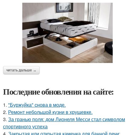
читать дальше →
Последние обновления на сайте:
1.
"Буржуйка" cнова в моде.
2.
Ремонт небольшой кузни в хрущевке.
3.
За гранью поля: дом Лионеля Месси стал символом
спортивного успеха
4.
Закрытая или открытая каменка для банной печи: