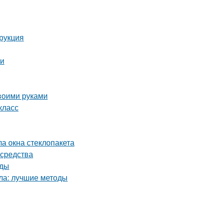
трукция
ми
воими руками
класс
ла окна стеклопакета
 средства
оды
кла: лучшие методы