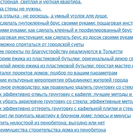
сторная, светлая и уютная квартира.
да стены не нужны.
а отдыха - не роcкошь, а умный уголок для души.
 сделать гнутоклееный брус своими руками: пошаговая инс
ими руками: как сделать клееный и профилированный брус
аговая инструкция: как сделать брус из досок своими рука
 можно спрятаться от городской суеты
ие проекты по благоустройству реализуются в Тольятти
орим ёжика из пластиковой бутылки: оригинальный декор с
елай декор ежика из пластиковой бутылки: простая мастер-
талог проектов домов: подбор по вашим параметрам
кие культурные мероприятия объединяют жителей города
лное руководство: как правильно удалить грунтовку со стек
к эффективно отмыть грунтовку с кафеля: лучшие методы и
к убрать акриловую грунтовку со стекла: эффективные мет
к эффективно оттереть грунтовку с кафельной плитки и сте
оит ли покупать квартиру в блочном доме: плюсы и минусы
пить недострой из пенобетона: выгодно или нет
еимущества строительства дома из пенобетона