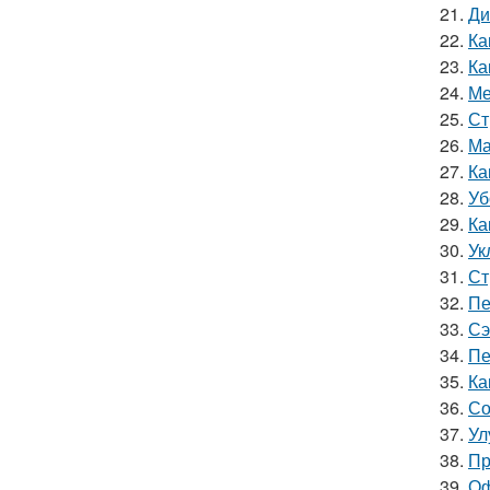
21.
Ди
22.
Ка
23.
Ка
24.
Ме
25.
Ст
26.
Ма
27.
Ка
28.
Уб
29.
Ка
30.
Ук
31.
Ст
32.
Пе
33.
Сэ
34.
Пе
35.
Ка
36.
Со
37.
Ул
38.
Пр
39.
Оф