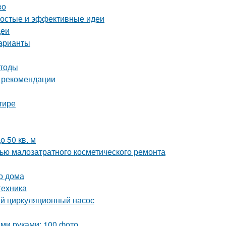
во
ростые и эффективные идеи
деи
варианты
етоды
и рекомендации
тире
 50 кв. м
щью малозатратного косметического ремонта
о дома
техника
ый циркуляционный насос
ми руками: 100 фото