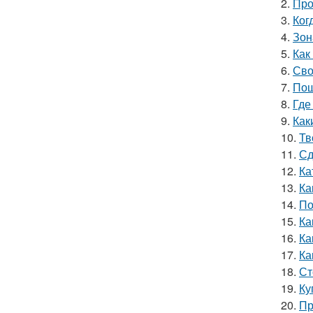
2.
Про
3.
Ког
4.
Зон
5.
Как
6.
Сво
7.
Пош
8.
Где
9.
Как
10.
Тв
11.
Сд
12.
Ка
13.
Ка
14.
По
15.
Ка
16.
Ка
17.
Ка
18.
Ст
19.
Ку
20.
Пр