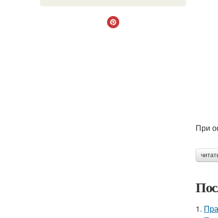
При о
читат
Пос
1.
Пра