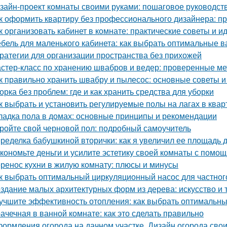
зайн-проект комнаты своими руками: пошаговое руководст
к оформить квартиру без профессионального дизайнера: п
к организовать кабинет в комнате: практические советы и и
бель для маленького кабинета: как выбрать оптимальные 
ратегии для организации пространства без прихожей
стер-класс по хранению швабров и ведер: проверенные м
к правильно хранить швабру и пылесос: основные советы 
орка без проблем: где и как хранить средства для уборки
к выбрать и установить регулируемые полы на лагах в квар
ладка пола в домах: основные принципы и рекомендации
ройте свой черновой пол: подробный самоучитель
ределка бабушкиной вторички: как я увеличил ее площадь до
кономьте деньги и усилите эстетику своей комнаты с помо
ренос кухни в жилую комнату: плюсы и минусы
к выбрать оптимальный циркуляционный насос для частног
здание малых архитектурных форм из дерева: искусство и 
учшите эффективность отопления: как выбрать оптимальн
ачечная в ванной комнате: как это сделать правильно
ормления огорода на дачном участке. Дизайн огорода свои