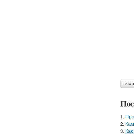
читат
Пос
1.
Про
2.
Кам
3.
Как