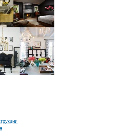
струкции
ия