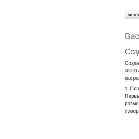
читат
Вас
Соз
Созда
кварт
как р
1. Пл
Первы
разме
измер