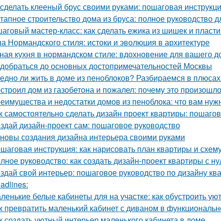
 сделать клееный брус своими руками: пошаговая инструкц
тапное строительство дома из бруса: полное руководство 
аговый мастер-класс: как сделать ежика из шишек и пласт
а Нормандского стиля: истоки и эволюция в архитектуре
ная кухня в нормандском стиле: вдохновение для вашего д
 добраться до основных достопримечательностей Москвы
едно ли жить в доме из пеноблоков? Разбираемся в плюсах
строил дом из газобетона и пожалел: почему это произошл
еимущества и недостатки домов из пеноблока: что вам нуж
к самостоятельно сделать дизайн проект квартиры: пошаго
здай дизайн-проект сам: пошаговое руководство
новы создания дизайна интерьера своими руками
шаговая инструкция: как нарисовать план квартиры и схем
лное руководство: как создать дизайн-проект квартиры с ну
здай свой интерьер: пошаговое руководство по дизайну кв
adlines:
ленькие белые кабинеты для на участке: как обустроить ую
к превратить маленький кабинет с диваном в функциональн
к создать уютный интерьер маленького кабинета в доме