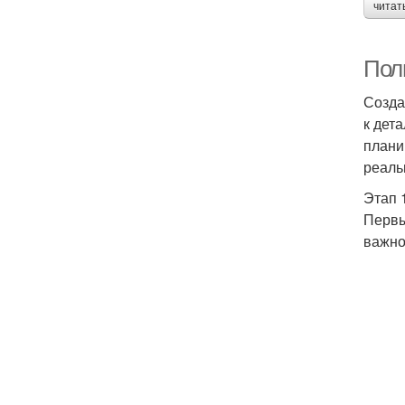
читат
Полн
Созда
к дет
плани
реаль
Этап 
Первы
важно