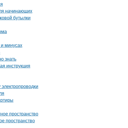
ия
для начинающих
иковой бутылки
ома
 и минусах
о
но знать
вая инструкция
у электропроводки
ля
артиры
тное пространство
ое пространство