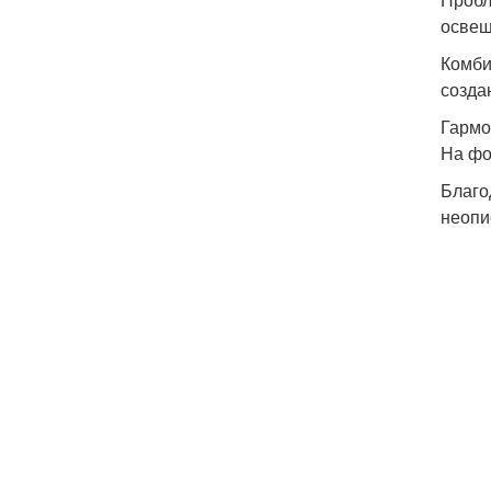
освещ
Комби
созда
Гармо
На фо
Благо
неопи