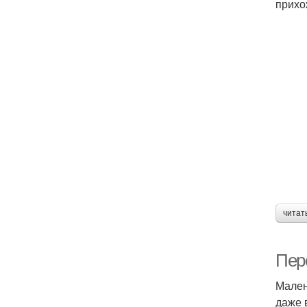
прихо
читат
Пер
Мален
даже 