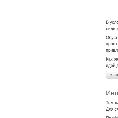
В усл
лидир
Обуст
проек
привл
Как р
идей 
читат
Инт
Темны
Для с
Пробл