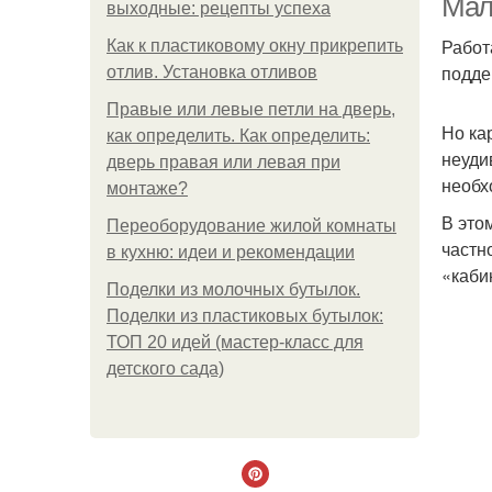
Мал
выходные: рецепты успеха
Работ
Как к пластиковому окну прикрепить
подде
отлив. Установка отливов
Правые или левые петли на дверь,
Но ка
как определить. Как определить:
неуди
дверь правая или левая при
необх
монтаже?
В это
Переоборудование жилой комнаты
частн
в кухню: идеи и рекомендации
«каби
Поделки из молочных бутылок.
Поделки из пластиковых бутылок:
ТОП 20 идей (мастер-класс для
детского сада)