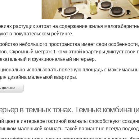
овиях растущих затрат на содержание жилья малогабаритн
уют в покупательском рейтинге.
ройство небольшого пространства имеет свои особенности, 
тов. Скромный метраж 1-комнатной квартиры диктует свои 
екательный и функциональный интерьер.
ационально использовать полезную площадь с максимальн
для дизайна маленькой квартиры.
ь дальше →
ерьер в темных тонах. Темные комбинаци
й цвет в интерьере гостиной комнаты способствуют создан
лишком маленькой комнаты такой вариант не всегда подход
ему эффекта уменьшения пространства можно решить благ