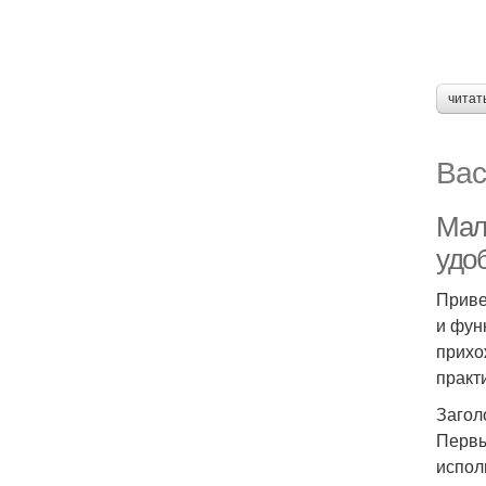
читат
Вас
Мал
удо
Приве
и фун
прихо
практ
Загол
Первы
испол