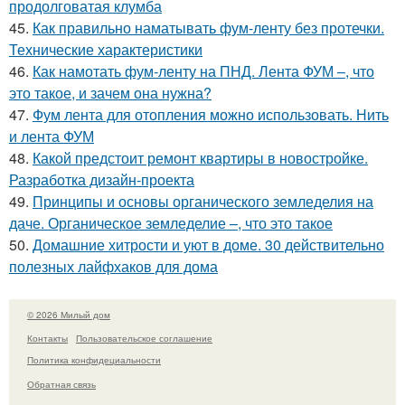
продолговатая клумба
45.
Как правильно наматывать фум-ленту без протечки.
Технические характеристики
46.
Как намотать фум-ленту на ПНД. Лента ФУМ –, что
это такое, и зачем она нужна?
47.
Фум лента для отопления можно использовать. Нить
и лента ФУМ
48.
Какой предстоит ремонт квартиры в новостройке.
Разработка дизайн-проекта
49.
Принципы и основы органического земледелия на
даче. Органическое земледелие –, что это такое
50.
Домашние хитрости и уют в доме. 30 действительно
полезных лайфхаков для дома
© 2026 Милый дом
Контакты
Пользовательское соглашение
Политика конфидециальности
Обратная связь