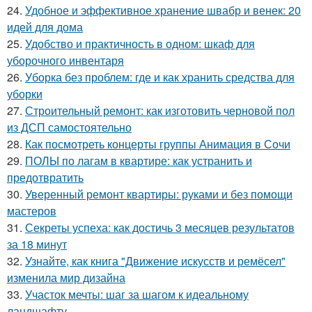
24.
Удобное и эффективное хранение швабр и венек: 20
идей для дома
25.
Удобство и практичность в одном: шкаф для
уборочного инвентаря
26.
Уборка без проблем: где и как хранить средства для
уборки
27.
Строительный ремонт: как изготовить черновой пол
из ДСП самостоятельно
28.
Как посмотреть концерты группы Анимация в Сочи
29.
ПОЛЫ по лагам в квартире: как устранить и
предотвратить
30.
Уверенный ремонт квартиры: руками и без помощи
мастеров
31.
Секреты успеха: как достичь 3 месяцев результатов
за 18 минут
32.
Узнайте, как книга "Движение искусств и ремёсел"
изменила мир дизайна
33.
Участок мечты: шаг за шагом к идеальному
ландшафту