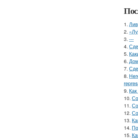
Пос
1.
Лив
2.
«Лу
3.
---
4.
Сде
5.
Как
6.
Дом
7.
Сде
8.
Here
repres
9.
Как
10.
Со
11.
Со
12.
Со
13.
Ка
14.
По
15.
Ка