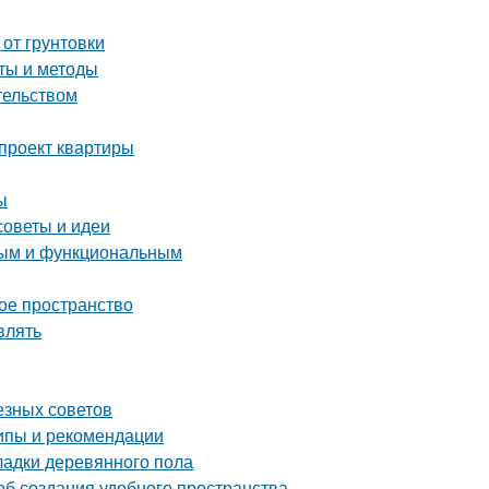
 от грунтовки
еты и методы
тельством
-проект квартиры
ы
советы и идеи
тным и функциональным
ое пространство
влять
езных советов
ипы и рекомендации
ладки деревянного пола
об создания удобного пространства