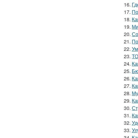
16.
Гд
17.
По
18.
Ка
19.
Ми
20.
Со
21.
По
22.
Ум
23.
ТО
24.
Ка
25.
Бю
26.
Ка
27.
Ка
28.
Му
29.
Ка
30.
Ст
31.
Ка
32.
Уд
33.
Ул
34.
Ка