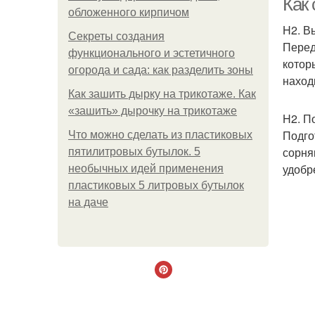
Как
обложенного кирпичом
H2. В
Секреты создания
Перед
функционального и эстетичного
котор
огорода и сада: как разделить зоны
наход
Как зашить дырку на трикотаже. Как
«зашить» дырочку на трикотаже
H2. П
Подго
Что можно сделать из пластиковых
сорня
пятилитровых бутылок. 5
удобр
необычных идей применения
пластиковых 5 литровых бутылок
на даче