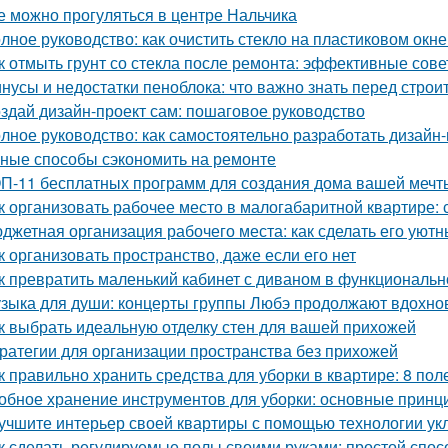
е можно прогуляться в центре Нальчика
лное руководство: как очистить стекло на пластиковом окне
к отмыть грунт со стекла после ремонта: эффективные сов
нусы и недостатки пеноблока: что важно знать перед строи
здай дизайн-проект сам: пошаговое руководство
лное руководство: как самостоятельно разработать дизайн
ные способы сэкономить на ремонте
П-11 бесплатных программ для создания дома вашей мечт
к организовать рабочее место в малогабаритной квартире: 
джетная организация рабочего места: как сделать его ую
к организовать пространство, даже если его нет
к превратить маленький кабинет с диваном в функциональн
зыка для души: концерты группы Любэ продолжают вдохно
к выбрать идеальную отделку стен для вашей прихожей
ратегии для организации пространства без прихожей
к правильно хранить средства для уборки в квартире: 8 пол
обное хранение инструментов для уборки: основные принц
учшите интерьер своей квартиры с помощью технологии ук
к сделать регулируемые полы своими руками: простой спос