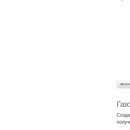
читат
Газ
Созда
получ