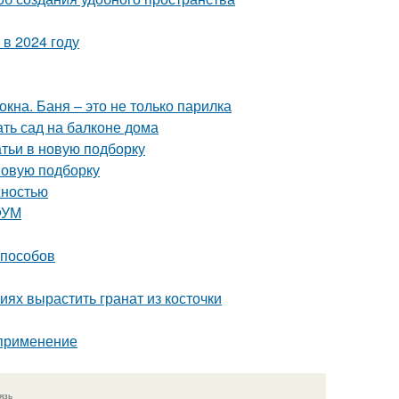
в 2024 году
кна. Баня – это не только парилка
ать сад на балконе дома
тьи в новую подборку
 новую подборку
жностью
ФУМ
способов
ях вырастить гранат из косточки
 применение
язь