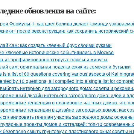
ледние обновления на сайте:
реи Формулы-1: как цвет болида делает команду узнаваемой
жники» после реконструкции: как сохранить исторический с
лай сам: как создать клееный брус своими руками
ие ключевые исторические событияились в Москве
а из профилированного бруса: плюсы и минусы
лай сам: оригинальная поделка ежик из семечек и бутылки
 is a list of 60 questions covering various aspects of Kaliningr
ented by 10 questions, all compiled into a single list for compre
 выбрать интерьер для загородного дома: советы и рекоме
временный дизайн интерьера загородного дома: идеи и вд
временные тенденции в планировке частных домов: что по
временные тенденции в дизайне загородных домов: как со
к спланировать генплан участка загородного дома: основн
пулярные проекты домов и коттеджей: топ-10 современны
к безопасно смыть грунтовку с пластикового окна: советы 