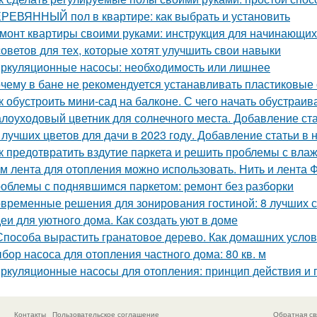
РЕВЯННЫЙ пол в квартире: как выбрать и установить
монт квартиры своими руками: инструкция для начинающих 
советов для тех, которые хотят улучшить свои навыки
ркуляционные насосы: необходимость или лишнее
чему в бане не рекомендуется устанавливать пластиковые о
к обустроить мини-сад на балконе. С чего начать обустраив
лоуходовый цветник для солнечного места. Добавление ста
 лучших цветов для дачи в 2023 году. Добавление статьи в
к предотвратить вздутие паркета и решить проблемы с вла
м лента для отопления можно использовать. Нить и лента 
облемы с поднявшимся паркетом: ремонт без разборки
временные решения для зонирования гостиной: 8 лучших 
еи для уютного дома. Как создать уют в доме
Способа вырастить гранатовое дерево. Как домашних услови
бор насоса для отопления частного дома: 80 кв. м
ркуляционные насосы для отопления: принцип действия и
Контакты
Пользовательское соглашение
Обратная св