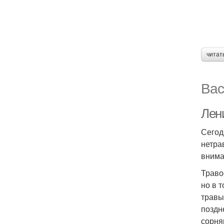
читат
Вас
Лени
Сегод
нетра
внима
Траво
но в 
травы
поздн
сорня