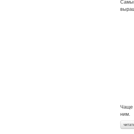
Самый
выращ
Чаще 
ним.
читат