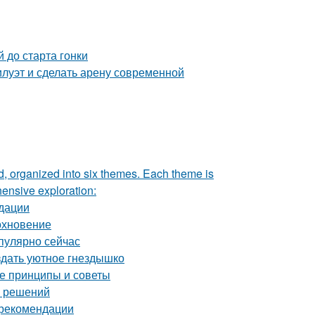
 до старта гонки
илуэт и сделать арену современной
ad, organized into six themes. Each theme is
hensive exploration:
ндации
охновение
пулярно сейчас
здать уютное гнездышко
ые принципы и советы
х решений
и рекомендации