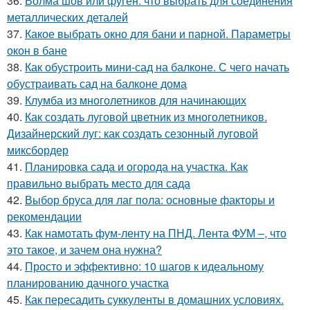
36.
Волма шов или фуген: что выбрать для соединения
металлических деталей
37.
Какое выбрать окно для бани и парной. Параметры
окон в бане
38.
Как обустроить мини-сад на балконе. С чего начать
обустраивать сад на балконе дома
39.
Клумба из многолетников для начинающих
40.
Как создать луговой цветник из многолетников.
Дизайнерский луг: как создать сезонный луговой
миксбордер
41.
Планировка сада и огорода на участка. Как
правильно выбрать место для сада
42.
Выбор бруса для лаг пола: основные факторы и
рекомендации
43.
Как намотать фум-ленту на ПНД. Лента ФУМ –, что
это такое, и зачем она нужна?
44.
Просто и эффективно: 10 шагов к идеальному
планированию дачного участка
45.
Как пересадить суккуленты в домашних условиях.