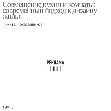
Совмещение кухни и комнаты:
Инфраструктура при
объединенном
современный подход к дизайну
объединении
пространстве
жилья
Никита Показанников
19075