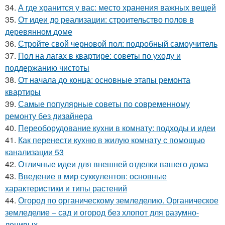
34.
А где хранится у вас: место хранения важных вещей
35.
От идеи до реализации: строительство полов в
деревянном доме
36.
Стройте свой черновой пол: подробный самоучитель
37.
Пол на лагах в квартире: советы по уходу и
поддержанию чистоты
38.
От начала до конца: основные этапы ремонта
квартиры
39.
Самые популярные советы по современному
ремонту без дизайнера
40.
Переоборудование кухни в комнату: подходы и идеи
41.
Как перенести кухню в жилую комнату с помощью
канализации 53
42.
Отличные идеи для внешней отделки вашего дома
43.
Введение в мир суккулентов: основные
характеристики и типы растений
44.
Огород по органическому земледелию. Органическое
земледелие – сад и огород без хлопот для разумно-
ленивых