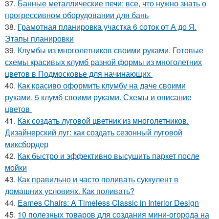
37.
Банные металлические печи: все, что нужно знать о
прогрессивном оборудовании для бань
38.
Грамотная планировка участка 6 соток от А до Я.
Этапы планировки
39.
Клумбы из многолетников своими руками. Готовые
схемы красивых клумб разной формы из многолетних
цветов в Подмосковье для начинающих
40.
Как красиво оформить клумбу на даче своими
руками. 5 клумб своими руками. Схемы и описание
цветов
41.
Как создать луговой цветник из многолетников.
Дизайнерский луг: как создать сезонный луговой
миксбордер
42.
Как быстро и эффективно высушить паркет после
мойки
43.
Как правильно и часто поливать суккулент в
домашних условиях. Как поливать?
44.
Eames Chairs: A Timeless Classic in Interior Design
45.
10 полезных товаров для создания мини-огорода на