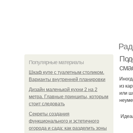
Рад
Под
Популярные материалы
сма
Шкаф купе с туалетным столиком.
Иногд
Варианты внутренней планировки
из ка
Дизайн маленькой кухни 2 на 2
или ш
метра. Главные принципы, которым
неуме
стоит следовать
Секреты создания
Идеал
функционального и эстетичного
огорода и сада: как разделить зоны