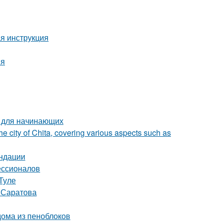
ая инструкция
ия
я для начинающих
he city of Chita, covering various aspects such as
ендации
ессионалов
Туле
т Саратова
ома из пеноблоков