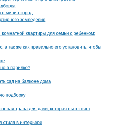
одборка
н в мини-огород
артирного земледелия
1 комнатной квартиры для семьи с ребенком:
, а так же как правильно его установить, чтобы
лке
кно в парилке?
ать сад на балконе дома
вую подборку
зонная трава для дачи, которая вытесняет
я стиля в интерьере