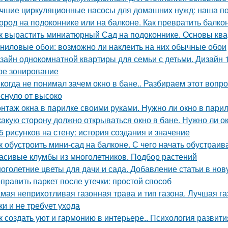
чшие циркуляционные насосы для домашних нужд: наша п
ород на подоконнике или на балконе. Как превратить балко
к вырастить миниатюрный Сад на подоконнике. Основы кв
ниловые обои: возможно ли наклеить на них обычные обои
зайн однокомнатной квартиры для семьи с детьми. Дизайн 
ое зонирование
когда не понимал зачем окно в бане.. Разбираем этот вопрос
еснуло от высоко
нтаж окна в парилке своими руками. Нужно ли окно в пари
какую сторону должно открываться окно в бане. Нужно ли о
5 рисунков на стену: история создания и значение
к обустроить мини-сад на балконе. С чего начать обустраив
асивые клумбы из многолетников. Подбор растений
оголетние цветы для дачи и сада. Добавление статьи в но
править паркет после утечки: простой способ
мая неприхотливая газонная трава и тип газона. Лучшая га
ки и не требует ухода
к создать уют и гармонию в интерьере.. Психология развити