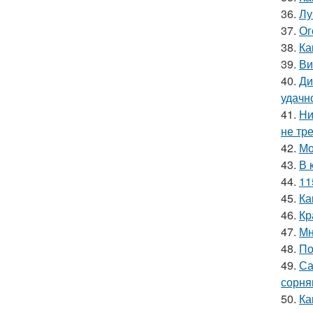
36.
Лу
37.
Ог
38.
Ка
39.
Ви
40.
Ди
удачн
41.
Ни
не тр
42.
Мо
43.
В 
44.
11
45.
Ка
46.
Кр
47.
Мн
48.
По
49.
Са
сорня
50.
Ка