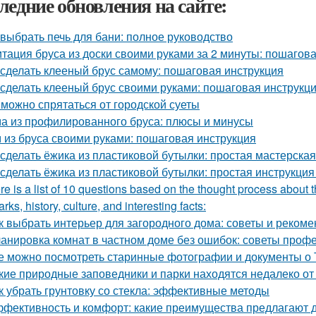
ледние обновления на сайте:
 выбрать печь для бани: полное руководство
тация бруса из доски своими руками за 2 минуты: пошагов
 сделать клееный брус самому: пошаговая инструкция
 сделать клееный брус своими руками: пошаговая инструкц
 можно спрятаться от городской суеты
а из профилированного бруса: плюсы и минусы
 из бруса своими руками: пошаговая инструкция
 сделать ёжика из пластиковой бутылки: простая мастерская
 сделать ёжика из пластиковой бутылки: простая инструкци
re is a list of 10 questions based on the thought process about t
rks, history, culture, and interesting facts:
к выбрать интерьер для загородного дома: советы и реком
анировка комнат в частном доме без ошибок: советы проф
е можно посмотреть старинные фотографии и документы о 
кие природные заповедники и парки находятся недалеко о
к убрать грунтовку со стекла: эффективные методы
фективность и комфорт: какие преимущества предлагают д