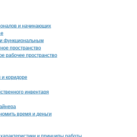
ионалов и начинающих
ве
м и функциональным
тное пространство
ое рабочее пространство
 и коридоре
йственного инвентаря
зайнера
номить время и деньги
 характеристики и принципы работы