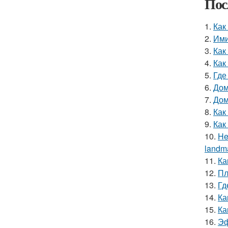
Пос
1.
Как
2.
Ими
3.
Как
4.
Как
5.
Где
6.
Дом
7.
Дом
8.
Как
9.
Как
10.
He
landma
11.
Ка
12.
Пл
13.
Гд
14.
Ка
15.
Ка
16.
Эф