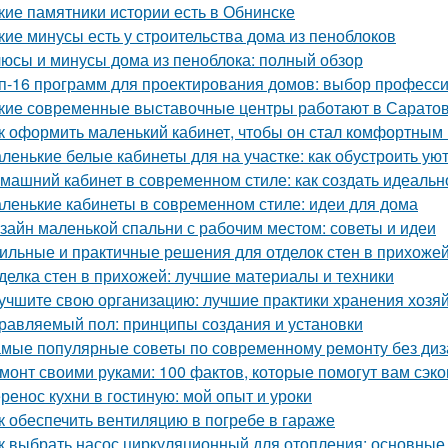
кие памятники истории есть в Обнинске
кие минусы есть у строительства дома из пеноблоков
юсы и минусы дома из пеноблока: полный обзор
п-16 программ для проектирования домов: выбор професс
кие современные выставочные центры работают в Сарато
к оформить маленький кабинет, чтобы он стал комфортны
ленькие белые кабинеты для на участке: как обустроить ую
машний кабинет в современном стиле: как создать идеальн
ленькие кабинеты в современном стиле: идеи для дома
зайн маленькой спальни с рабочим местом: советы и идеи
ильные и практичные решения для отделок стен в прихожей
делка стен в прихожей: лучшие материалы и техники
учшите свою организацию: лучшие практики хранения хозя
равляемый пол: принципы создания и установки
мые популярные советы по современному ремонту без ди
монт своими руками: 100 фактов, которые помогут вам сэко
ренос кухни в гостиную: мой опыт и уроки
к обеспечить вентиляцию в погребе в гараже
к выбрать насос циркуляционный для отопления: основные