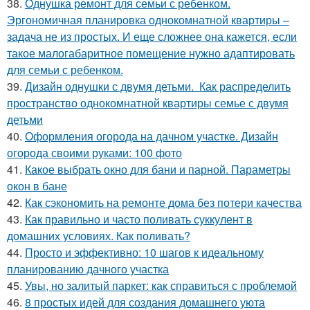
38.
Однушка ремонт для семьи с ребенком.
Эргономичная планировка однокомнатной квартиры –
задача не из простых. И еще сложнее она кажется, если
такое малогабаритное помещение нужно адаптировать
для семьи с ребенком.
39.
Дизайн однушки с двумя детьми. Как распределить
пространство однокомнатной квартиры семье с двумя
детьми
40.
Оформления огорода на дачном участке. Дизайн
огорода своими руками: 100 фото
41.
Какое выбрать окно для бани и парной. Параметры
окон в бане
42.
Как сэкономить на ремонте дома без потери качества
43.
Как правильно и часто поливать суккулент в
домашних условиях. Как поливать?
44.
Просто и эффективно: 10 шагов к идеальному
планированию дачного участка
45.
Увы, но залитый паркет: как справиться с проблемой
46.
8 простых идей для создания домашнего уюта