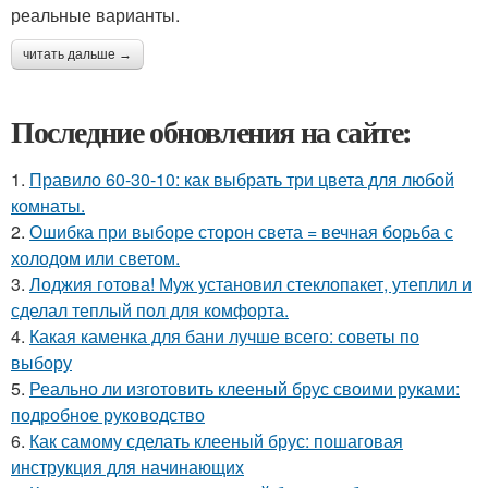
реальные варианты.
читать дальше →
Последние обновления на сайте:
1.
Правило 60-30-10: как выбрать три цвета для любой
комнаты.
2.
Ошибка при выборе сторон света = вечная борьба с
холодом или светом.
3.
Лоджия готова! Муж установил стеклопакет, утеплил и
сделал теплый пол для комфорта.
4.
Какая каменка для бани лучше всего: советы по
выбору
5.
Реально ли изготовить клееный брус своими руками:
подробное руководство
6.
Как самому сделать клееный брус: пошаговая
инструкция для начинающих