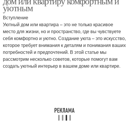
дом или квартиру комфортным и
интерьера
уютным
Вступление
Цвета в современном
Уютный дом или квартира – это не только красивое
Живые в интерьере
интерьере
место для жизни, но и пространство, где вы чувствуете
себя комфортно и уютно. Создание уюта – это искусство,
которое требует внимания к деталям и понимания ваших
Растения в
потребностей и предпочтений. В этой статье мы
современном
Цвета в интерьере
рассмотрим несколько советов, которые помогут вам
интерьере
создать уютный интерьер в вашем доме или квартире.
Растения в домашнем
интерьере