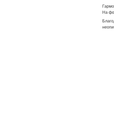
Гармо
На фо
Благо
неопи