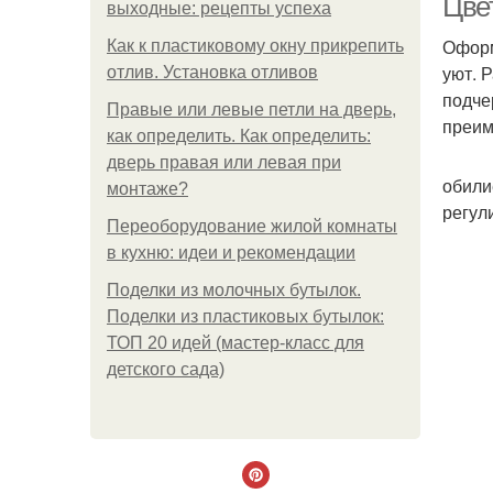
Цве
выходные: рецепты успеха
Оформ
Как к пластиковому окну прикрепить
уют. 
отлив. Установка отливов
подче
Правые или левые петли на дверь,
преим
как определить. Как определить:
дверь правая или левая при
обили
монтаже?
регул
Переоборудование жилой комнаты
в кухню: идеи и рекомендации
Поделки из молочных бутылок.
Поделки из пластиковых бутылок:
ТОП 20 идей (мастер-класс для
детского сада)