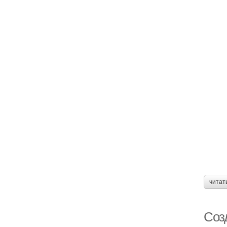
читат
Соз