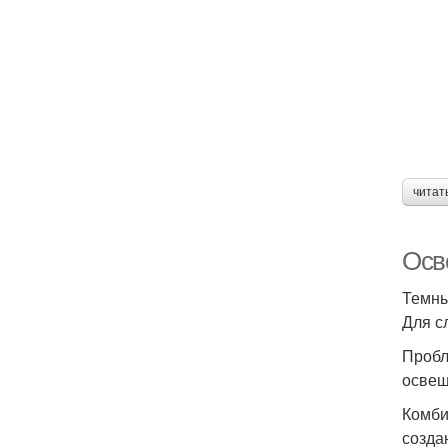
читат
Осв
Темны
Для с
Пробл
освещ
Комби
созда