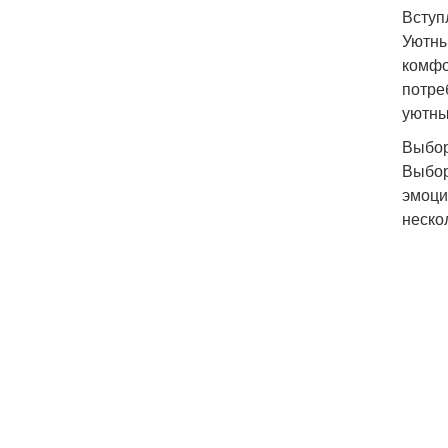
Вступ
Уютны
комфо
потре
уютны
Выбор
Выбор
эмоци
неско