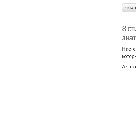
читат
8 с
зна
Насте
котор
Аксес