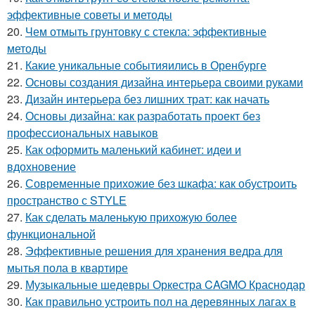
эффективные советы и методы
20.
Чем отмыть грунтовку с стекла: эффективные
методы
21.
Какие уникальные событияились в Оренбурге
22.
Основы создания дизайна интерьера своими руками
23.
Дизайн интерьера без лишних трат: как начать
24.
Основы дизайна: как разработать проект без
профессиональных навыков
25.
Как оформить маленький кабинет: идеи и
вдохновение
26.
Современные прихожие без шкафа: как обустроить
пространство с STYLE
27.
Как сделать маленькую прихожую более
функциональной
28.
Эффективные решения для хранения ведра для
мытья пола в квартире
29.
Музыкальные шедевры Оркестра CAGMO Краснодар
30.
Как правильно устроить пол на деревянных лагах в