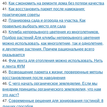
40.
Как сэкономить на ремонте дома без потери качества
41.
Как восстановить паркет после намокания:
практические советы
42.
Планировка сада и огорода на участка. Как
правильно выбрать место для сада
43.
Клумба непрерывного цветения из многолетников.
Подбор растений Для клумбы непрерывного цветения
можно использовать, как многолетние, так и однолетние,
и двулетние растения. Причем рациональнее всего
оказывается
44.
Фум лента для отопления можно использовать. Нить
и лента ФУМ
45.
Возвращение паркета к жизни: проверенные методы
восстановления после наводнения
46.
С чего начать органическое земледелие. Если мы
внедрим принципы органического земледелия, что нам
это даст?
47.
Современные решения для зонирования гостиной: 8
лучших способов