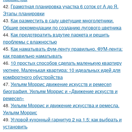
42.
Грамотная планировка участка 6 соток от А до Я.
Этапы планировки
43.
Как разместить в саду цветущие многолетники.
Общие рекомендации по созданию лугового цветника
44.
Как предотвратить вздутие паркета и решить
проблемы с влажностью
45.
Как наматывать фум-ленту правильно. ФУМ-лента:
как правильно наматывать
46.
10 простых способов сделать маленькую квартиру
уютнее. Маленькая квартира: 10 идеальных идей для
комфортного обустройства
47.
Уильям Моррис движение искусств и ремесел
биография. Уильям Моррис и «Движение искусств и
ремесел»
48.
Уильям Моррис и движение искусства и ремесла.
Уильям Моррис
49.
Угловой кухонный гарнитур 2 на 1.5: как выбрать и
установить