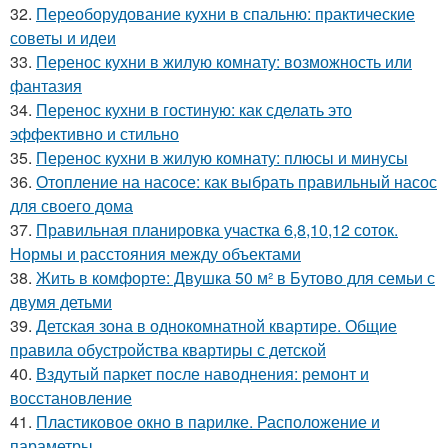
32.
Переоборудование кухни в спальню: практические
советы и идеи
33.
Перенос кухни в жилую комнату: возможность или
фантазия
34.
Перенос кухни в гостиную: как сделать это
эффективно и стильно
35.
Перенос кухни в жилую комнату: плюсы и минусы
36.
Отопление на насосе: как выбрать правильный насос
для своего дома
37.
Правильная планировка участка 6,8,10,12 соток.
Нормы и расстояния между объектами
38.
Жить в комфорте: Двушка 50 м² в Бутово для семьи с
двумя детьми
39.
Детская зона в однокомнатной квартире. Общие
правила обустройства квартиры с детской
40.
Вздутый паркет после наводнения: ремонт и
восстановление
41.
Пластиковое окно в парилке. Расположение и
параметры