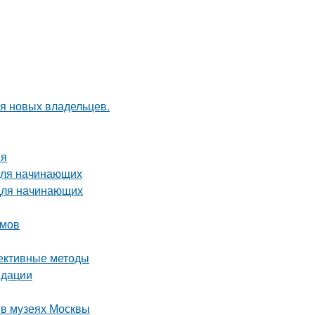
я новых владельцев.
ия
 для начинающих
 для начинающих
омов
фективные методы
ндации
 в музеях Москвы