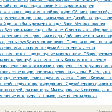
мний огород на подоконнике. Как вырастить перец
тская зона в однокомнатной квартире. Общие правила обус
ормления огорода на дачном участке. Дизайн огорода свои
кой должен быть размер окон для бани. Металлопластик
к обустроить мини-сад на балконе. С чего начать обустраив
оголетние цветы для дачи и сада. Добавление статьи в но
к сделать клумбу из многолетников. Садовая продолговата
к сэкономить на ремонте дома без потери качества
к разместить в саду цветущие многолетники. Общие рекоме
м лента для труб, как наматывать. Как наматывать ленту
звращение паркета к жизни: проверенные методы восстан
ганическое природное земледелие на дачном.. В чём суть 
иродное земледелие на дачном участке. Галина Кизима — 
способов сделать квартиру уютнее. 7 дизайнерских фишек, к
уютных идей для квартиры. Мы очарованы: 6 сказочно уютн
менение интерьера за 1 выходные: рецепты успеха
Контакты
Пользовательское соглашение
Обратная св