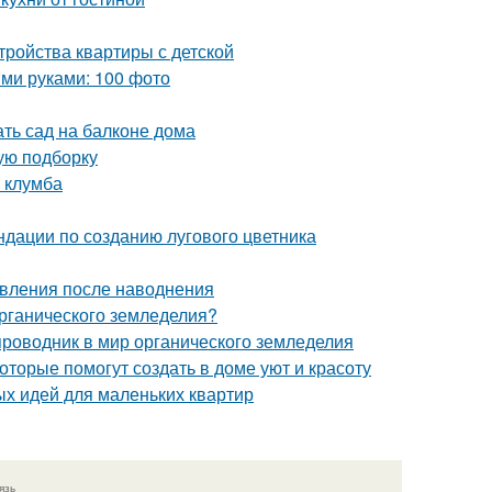
тройства квартиры с детской
ми руками: 100 фото
ать сад на балконе дома
вую подборку
я клумба
ндации по созданию лугового цветника
овления после наводнения
органического земледелия?
проводник в мир органического земледелия
оторые помогут создать в доме уют и красоту
ых идей для маленьких квартир
язь