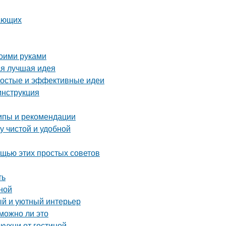
нающих
воими руками
ая лучшая идея
ростые и эффективные идеи
инструкция
ипы и рекомендации
у чистой и удобной
ощью этих простых советов
ть
ной
ый и уютный интерьер
можно ли это
кухни от гостиной