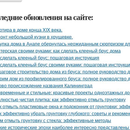
ледние обновления на сайте:
ртира в доме конца XIX века.
онт небольшой кузни в хрущевке.
упка дома в Анапе обернулась неожиданным сюрпризом дл
терская своими руками: как сделать клееный брус дома
 сделать клееный брус: пошаговая инструкция
 сделать клееный брус своими руками: пошаговая инструкц
аговое строительство дома из бруса: полное руководство
оим дом из профилированного бруса: полное руководство
ово происхождение названия Калининград
временные и стильные: красивые проекты одноэтажных д
лностью чистая плитка: как эффективно отмыть грунтовку
к отмыть пластиковые окна и подоконник от грунтовки: эф
к эффективно убрать грунтовку глубокого: советы и рекоме
м отмыть грунтовку с стекла: эффективные методы
кие исторические эпохи наиболее интересно представлены