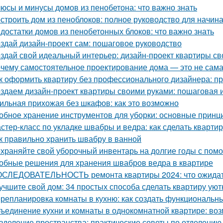
юсы и минусы домов из пенобетона: что важно знать
строить дом из пеноблоков: полное руководство для начи
достатки домов из пенобетонных блоков: что важно знать
здай дизайн-проект сам: пошаговое руководство
здай свой идеальный интерьер: дизайн-проект квартиры с
чему самостоятельное проектирование дома — это не сам
к оформить квартиру без профессионального дизайнера: п
здаем дизайн-проект квартиры своими руками: пошаговая 
ильная прихожая без шкафов: как это возможно
обное хранение инструментов для уборки: основные принц
стер-класс по укладке швабры и ведра: как сделать квартир
к правильно хранить швабру в ванной
храняйте свой уборочный инвентарь на долгие годы с пом
обные решения для хранения швабров ведра в квартире
СЛЕДОВАТЕЛЬНОСТЬ ремонта квартиры 2024: что ожида
учшите свой дом: 34 простых способа сделать квартиру уют
репланировка комнаты в кухню: как создать функциональн
ъединение кухни и комнаты в однокомнатной квартире: воз
зделение пространства: практические советы по отделению 