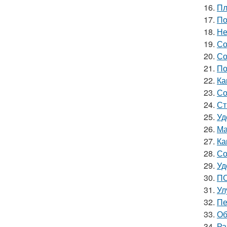
16.
Пл
17.
По
18.
Не
19.
Со
20.
Со
21.
По
22.
Ка
23.
Со
24.
Ст
25.
Уд
26.
Ма
27.
Ка
28.
Со
29.
Уд
30.
ПО
31.
Ул
32.
Пе
33.
Об
34.
Ра