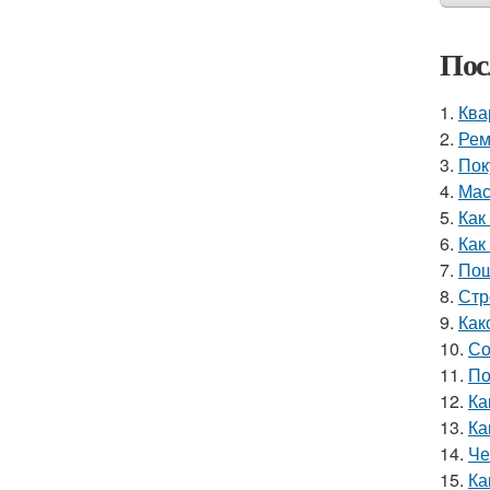
Пос
1.
Ква
2.
Рем
3.
Пок
4.
Мас
5.
Как
6.
Как
7.
Пош
8.
Стр
9.
Как
10.
Со
11.
По
12.
Ка
13.
Ка
14.
Че
15.
Ка