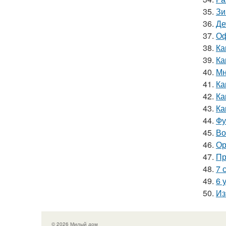
35.
Зи
36.
Де
37.
Оф
38.
Ка
39.
Ка
40.
Мн
41.
Ка
42.
Ка
43.
Ка
44.
Фу
45.
Во
46.
Ор
47.
Пр
48.
7 
49.
6 
50.
Из
© 2026 Милый дом