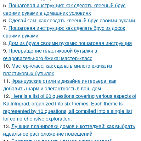
5.
Пошаговая инструкция: как сделать клееный брус
своими руками в домашних условиях
6.
Сделай сам: как создать клееный брус своими руками
7.
Пошаговая инструкция: как сделать брус из досок
своими руками
8.
Дом из бруса своими руками: пошаговая инструкция
9.
Превращение пластиковой бутылки в
очаровательного ёжика: мастер-класс
10.
Мастер-класс: как сделать милого ежика из
пластиковых бутылок
11.
Французские стили в дизайне интерьера: как
добавить шарм и элегантность в ваш дом
12.
Here is a list of 60 questions covering various aspects of
Kaliningrad, organized into six themes. Each theme is
represented by 10 questions, all compiled into a single list
for comprehensive exploration:
13.
Лучшие планировки домов и коттеджей: как выбрать
идеальное расположение помещений