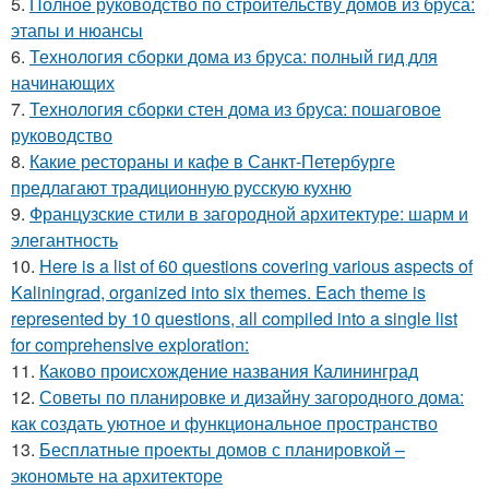
5.
Полное руководство по строительству домов из бруса:
этапы и нюансы
6.
Технология сборки дома из бруса: полный гид для
начинающих
7.
Технология сборки стен дома из бруса: пошаговое
руководство
8.
Какие рестораны и кафе в Санкт-Петербурге
предлагают традиционную русскую кухню
9.
Французские стили в загородной архитектуре: шарм и
элегантность
10.
Here is a list of 60 questions covering various aspects of
Kaliningrad, organized into six themes. Each theme is
represented by 10 questions, all compiled into a single list
for comprehensive exploration:
11.
Каково происхождение названия Калининград
12.
Советы по планировке и дизайну загородного дома:
как создать уютное и функциональное пространство
13.
Бесплатные проекты домов с планировкой –
экономьте на архитекторе