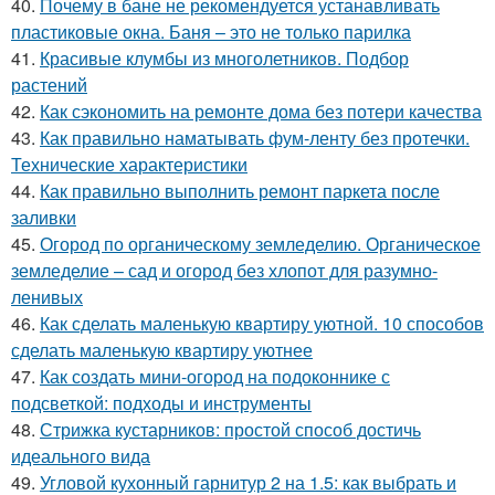
40.
Почему в бане не рекомендуется устанавливать
пластиковые окна. Баня – это не только парилка
41.
Красивые клумбы из многолетников. Подбор
растений
42.
Как сэкономить на ремонте дома без потери качества
43.
Как правильно наматывать фум-ленту без протечки.
Технические характеристики
44.
Как правильно выполнить ремонт паркета после
заливки
45.
Огород по органическому земледелию. Органическое
земледелие – сад и огород без хлопот для разумно-
ленивых
46.
Как сделать маленькую квартиру уютной. 10 способов
сделать маленькую квартиру уютнее
47.
Как создать мини-огород на подоконнике с
подсветкой: подходы и инструменты
48.
Стрижка кустарников: простой способ достичь
идеального вида
49.
Угловой кухонный гарнитур 2 на 1.5: как выбрать и