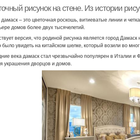
очный рисунок на стене. Из истории рис
 дамаск – это цветочная роскошь, витиеватые линии и четка
ьере домов более двух тысячелетий.
твует версия, что родиной рисунка является город Дамаск 
 было увидеть на китайском шелке, который возили во мно
дние века дамаск стал чрезвычайно популярен в Италии и 
ля украшения дворцов и домов.