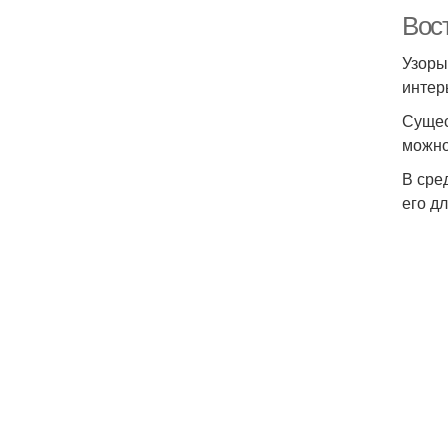
Вост
Узоры
интер
Сущес
можно
В сре
его д