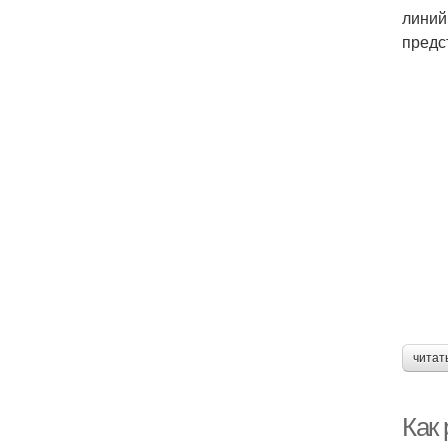
линий
предс
читат
Как