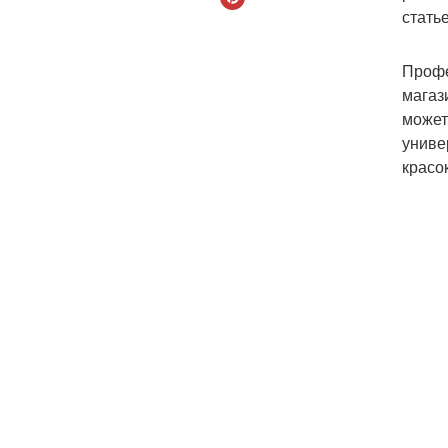
статье
Профе
магаз
может
униве
красо