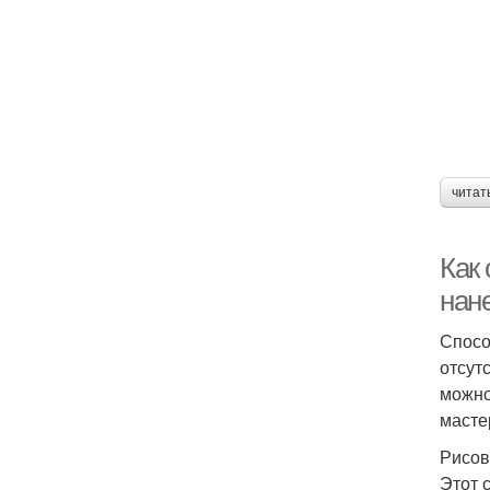
читат
Как
нан
Спосо
отсут
можно
масте
Рисов
Этот 