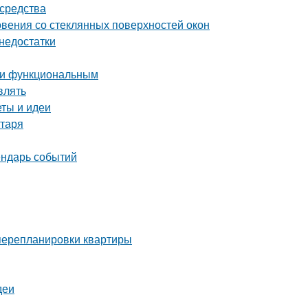
 средства
вения со стеклянных поверхностей окон
 недостатки
м и функциональным
влять
еты и идеи
нтаря
ендарь событий
 перепланировки квартиры
деи