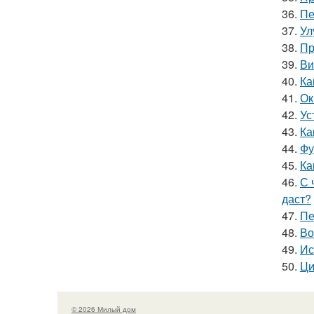
36.
Пе
37.
Ул
38.
Пр
39.
Ви
40.
Ка
41.
Ок
42.
Ус
43.
Ка
44.
Фу
45.
Ка
46.
С 
даст?
47.
Пе
48.
Во
49.
Ис
50.
Ци
© 2026 Милый дом