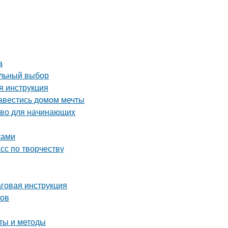
а
ильный выбор
я инструкция
завестись домом мечты
тво для начинающих
ками
асс по творчеству
аговая инструкция
ков
еты и методы