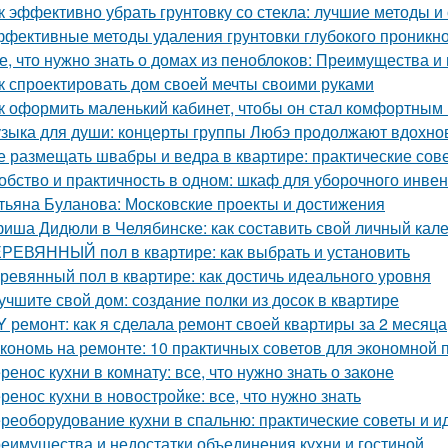
к эффективно убрать грунтовку со стекла: лучшие методы и
фективные методы удаления грунтовки глубокого проникно
е, что нужно знать о домах из пеноблоков: Преимущества и
к спроектировать дом своей мечты своими руками
к оформить маленький кабинет, чтобы он стал комфортны
зыка для души: концерты группы Любэ продолжают вдохно
е размещать швабры и ведра в квартире: практические сов
обство и практичность в одном: шкаф для уборочного инве
тьяна Буланова: Московские проекты и достижения
иша Дидюли в Челябинске: как составить свой личный кал
РЕВЯННЫЙ пол в квартире: как выбрать и установить
ревянный пол в квартире: как достичь идеального уровня
учшите свой дом: создание полки из досок в квартире
Y ремонт: как я сделала ремонт своей квартиры за 2 месяца
кономь на ремонте: 10 практичных советов для экономной
ренос кухни в комнату: все, что нужно знать о законе
ренос кухни в новостройке: все, что нужно знать
реоборудование кухни в спальню: практические советы и и
еимущества и недостатки объединения кухни и гостиной