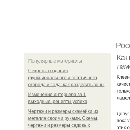
Рос
Как
Популярные материалы
лам
Секреты создания
Клеен
функционального и эстетичного
качес
огорода и сада: как разделить зоны
тольк
Изменение интерьера за 1
ламел
выходные: рецепты успеха
Чертежи и размеры скамейки из
Допус
металла своими руками. Схемы,
показ
чертежи и размеры садовых
этих 