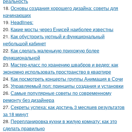
реальность
18.
Основы создания хорошего дизайна: советы для
начинающих
19.
Headlines:
20.
Какие мосты через Енисей наиболее известны
21.
Как обустроить уютный и функциональный
небольшой кабинет
22.
Как сделать маленькую прихожую более
функциональной
23.
Мастер-класс по хранению швабров и ведер: как
экономно использовать пространство в квартире
24.
Как посмотреть концерты группы Анимация в Сочи
25.
Управляемый пол: принципы создания и установки
26.
Самые популярные советы по современному
ремонту без дизайнера
27.
Секреты успеха: как достичь 3 месяцев результатов
за 18 минут
28.
Перепланировка кухни в жилую комнату: как это
сделать правильно