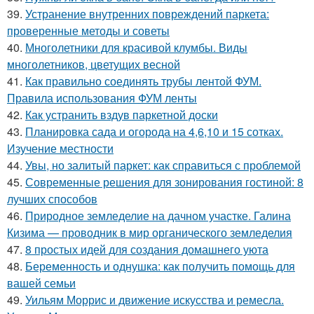
39.
Устранение внутренних повреждений паркета:
проверенные методы и советы
40.
Многолетники для красивой клумбы. Виды
многолетников, цветущих весной
41.
Как правильно соединять трубы лентой ФУМ.
Правила использования ФУМ ленты
42.
Как устранить вздув паркетной доски
43.
Планировка сада и огорода на 4,6,10 и 15 сотках.
Изучение местности
44.
Увы, но залитый паркет: как справиться с проблемой
45.
Современные решения для зонирования гостиной: 8
лучших способов
46.
Природное земледелие на дачном участке. Галина
Кизима — проводник в мир органического земледелия
47.
8 простых идей для создания домашнего уюта
48.
Беременность и однушка: как получить помощь для
вашей семьи
49.
Уильям Моррис и движение искусства и ремесла.