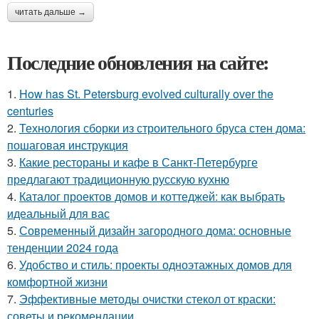
читать дальше →
Последние обновления на сайте:
1.
How has St. Petersburg evolved culturally over the
centuries
2.
Технология сборки из строительного бруса стен дома:
пошаговая инструкция
3.
Какие рестораны и кафе в Санкт-Петербурге
предлагают традиционную русскую кухню
4.
Каталог проектов домов и коттеджей: как выбрать
идеальный для вас
5.
Современный дизайн загородного дома: основные
тенденции 2024 года
6.
Удобство и стиль: проекты одноэтажных домов для
комфортной жизни
7.
Эффективные методы очистки стекол от краски:
советы и рекомендации