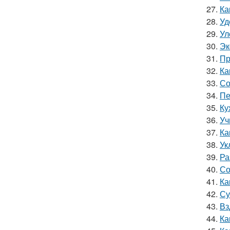
27.
Ка
28.
Уд
29.
Ул
30.
Эк
31.
Пр
32.
Ка
33.
Со
34.
Пе
35.
Ку
36.
Уч
37.
Ка
38.
Ук
39.
Ра
40.
Со
41.
Ка
42.
Су
43.
Вз
44.
Ка