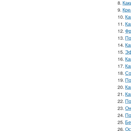
8.
Как
9.
Кре
10.
Ка
11.
Ка
12.
Фр
13.
По
14.
Ка
15.
Эф
16.
Ка
17.
Ка
18.
Со
19.
По
20.
Ка
21.
Ка
22.
По
23.
Он
24.
По
25.
Бе
26.
Ос