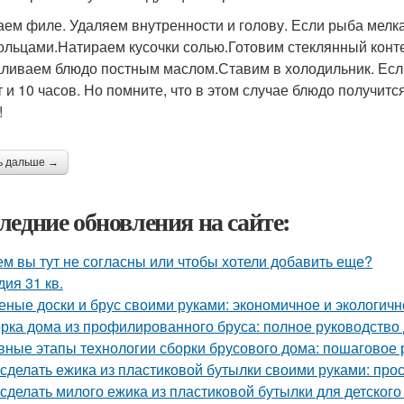
ем филе. Удаляем внутренности и голову. Если рыба мелка
ольцами.Натираем кусочки солью.Готовим стеклянный конте
аливаем блюдо постным маслом.Ставим в холодильник. Есл
т и 10 часов. Но помните, что в этом случае блюдо получит
!
ь дальше →
ледние обновления на сайте:
ем вы тут не согласны или чтобы хотели добавить еще?
дия 31 кв.
еные доски и брус своими руками: экономичное и экологич
рка дома из профилированного бруса: полное руководство
вные этапы технологии сборки брусового дома: пошаговое 
 сделать ежика из пластиковой бутылки своими руками: про
 сделать милого ежика из пластиковой бутылки для детского