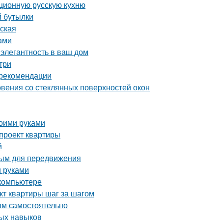
иционную русскую кухню
й бутылки
рская
ами
 элегантность в ваш дом
три
и рекомендации
вения со стеклянных поверхностей окон
воими руками
-проект квартиры
й
ным для передвижения
и руками
 компьютере
кт квартиры шаг за шагом
ом самостоятельно
ных навыков