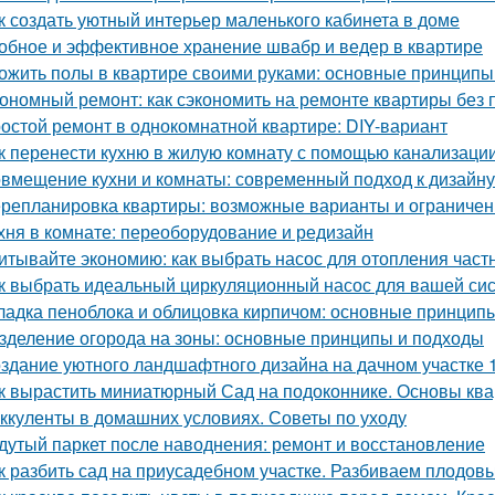
к создать уютный интерьер маленького кабинета в доме
обное и эффективное хранение швабр и ведер в квартире
ожить полы в квартире своими руками: основные принципы
ономный ремонт: как сэкономить на ремонте квартиры без 
остой ремонт в однокомнатной квартире: DIY-вариант
к перенести кухню в жилую комнату с помощью канализаци
вмещение кухни и комнаты: современный подход к дизайну
репланировка квартиры: возможные варианты и ограничен
хня в комнате: переоборудование и редизайн
итывайте экономию: как выбрать насос для отопления част
к выбрать идеальный циркуляционный насос для вашей си
ладка пеноблока и облицовка кирпичом: основные принцип
зделение огорода на зоны: основные принципы и подходы
здание уютного ландшафтного дизайна на дачном участке 1
к вырастить миниатюрный Сад на подоконнике. Основы кв
ккуленты в домашних условиях. Советы по уходу
дутый паркет после наводнения: ремонт и восстановление
к разбить сад на приусадебном участке. Разбиваем плодов