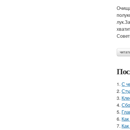
Очища
полук
лук.З
хвати
Совет
читат
Пос
1.
С ч
2.
Сту
3.
Кле
4.
Сбо
5.
Гла
6.
Как
7.
Как