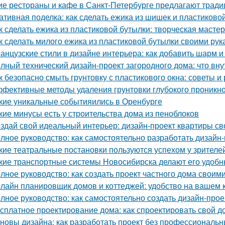
ие рестораны и кафе в Санкт-Петербурге предлагают трад
ативная поделка: как сделать ежика из шишек и пластиково
к сделать ежика из пластиковой бутылки: творческая масте
к сделать милого ежика из пластиковой бутылки своими рук
анцузские стили в дизайне интерьера: как добавить шарм и
лный технический дизайн-проект загородного дома: что вну
к безопасно смыть грунтовку с пластикового окна: советы 
фективные методы удаления грунтовки глубокого проникно
кие уникальные событияились в Оренбурге
кие минусы есть у строительства дома из пеноблоков
здай свой идеальный интерьер: дизайн-проект квартиры с
лное руководство: как самостоятельно разработать дизайн
кие театральные постановки пользуются успехом у зрителе
кие транспортные системы Новосибирска делают его удоб
лное руководство: как создать проект частного дома своим
лайн планировщик домов и коттеджей: удобство на вашем
лное руководство: как самостоятельно создать дизайн-прое
сплатное проектирование дома: как спроектировать свой д
новы дизайна: как разработать проект без профессиональ