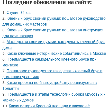
Последние обновления на сайте:
1.
Студия 31 кв.
2.
Клееный брус своими руками: пошаговое руководство
для домашних мастеров
3.
Клееный брус своими руками: пошаговая инструкция
для начинающих
4.
Мастерская своими руками: как сделать клееный брус
дома
5.
Какие ключевые исторические событияились в Москве
6.
Преимущества самодельного клееного бруса при
монтаже
7.
Пошаговое руководство: как сделать клееный брус в
домашних условиях
8.
Какие проекты по благоустройству реализуются в
Тольятти
9.
Преимущества и этапы технологии сборки брусовых и
каркасных домов
10.
Какая история Красной площади и каково её