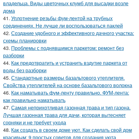
владельца. Виды цветочных клумб для высадки возле
дома
41.
Уплотнение резьбы фум-лентой на трубных
соединениях. Не лучше ли воспользоваться паклей
42.
Создание удобного и эффективного дачного участка:
схемы планировки
43.
Проблемы с поднявшимся паркетом: ремонт без
разборки
44.
Как предотвратить и устранить вздутие паркета от
воды без разборки
45.
Стандартные размеры базальтового утеплителя.
Свойства утеплителей на основе базальтового волокна
46.
Как наматывать фум-ленту правильно. ФУМ-лента:
как правильно наматывать
47.
Самая неприхотливая газонная трава и тип газона.
Лучшая газонная трава для дачи, которая вытесняет
сорняки и не требует ухода
48.
Как создать в своем доме уют. Как сделать свой дом
красивым: 9 простых советов для создания уюта