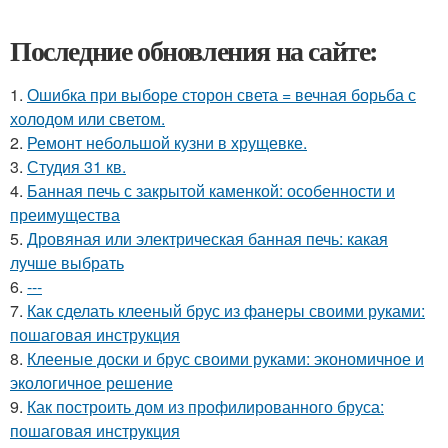
Последние обновления на сайте:
1.
Ошибка при выборе сторон света = вечная борьба с
холодом или светом.
2.
Ремонт небольшой кузни в хрущевке.
3.
Студия 31 кв.
4.
Банная печь с закрытой каменкой: особенности и
преимущества
5.
Дровяная или электрическая банная печь: какая
лучше выбрать
6.
---
7.
Как сделать клееный брус из фанеры своими руками:
пошаговая инструкция
8.
Клееные доски и брус своими руками: экономичное и
экологичное решение
9.
Как построить дом из профилированного бруса:
пошаговая инструкция