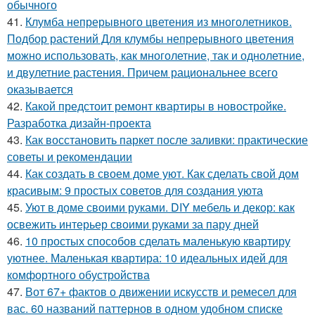
обычного
41.
Клумба непрерывного цветения из многолетников.
Подбор растений Для клумбы непрерывного цветения
можно использовать, как многолетние, так и однолетние,
и двулетние растения. Причем рациональнее всего
оказывается
42.
Какой предстоит ремонт квартиры в новостройке.
Разработка дизайн-проекта
43.
Как восстановить паркет после заливки: практические
советы и рекомендации
44.
Как создать в своем доме уют. Как сделать свой дом
красивым: 9 простых советов для создания уюта
45.
Уют в доме своими руками. DIY мебель и декор: как
освежить интерьер своими руками за пару дней
46.
10 простых способов сделать маленькую квартиру
уютнее. Маленькая квартира: 10 идеальных идей для
комфортного обустройства
47.
Вот 67+ фактов о движении искусств и ремесел для
вас. 60 названий паттернов в одном удобном списке