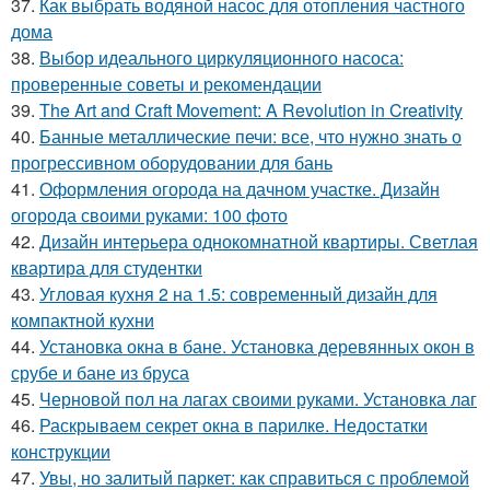
37.
Как выбрать водяной насос для отопления частного
дома
38.
Выбор идеального циркуляционного насоса:
проверенные советы и рекомендации
39.
The Art and Craft Movement: A Revolution in Creativity
40.
Банные металлические печи: все, что нужно знать о
прогрессивном оборудовании для бань
41.
Оформления огорода на дачном участке. Дизайн
огорода своими руками: 100 фото
42.
Дизайн интерьера однокомнатной квартиры. Светлая
квартира для студентки
43.
Угловая кухня 2 на 1.5: современный дизайн для
компактной кухни
44.
Установка окна в бане. Установка деревянных окон в
срубе и бане из бруса
45.
Черновой пол на лагах своими руками. Установка лаг
46.
Раскрываем секрет окна в парилке. Недостатки
конструкции
47.
Увы, но залитый паркет: как справиться с проблемой