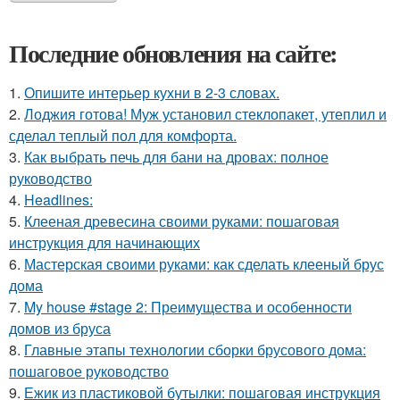
Последние обновления на сайте:
1.
Опишите интерьер кухни в 2-3 словах.
2.
Лоджия готова! Муж установил стеклопакет, утеплил и
сделал теплый пол для комфорта.
3.
Как выбрать печь для бани на дровах: полное
руководство
4.
Headlines:
5.
Клееная древесина своими руками: пошаговая
инструкция для начинающих
6.
Мастерская своими руками: как сделать клееный брус
дома
7.
My house #stage 2: Преимущества и особенности
домов из бруса
8.
Главные этапы технологии сборки брусового дома:
пошаговое руководство
9.
Ежик из пластиковой бутылки: пошаговая инструкция