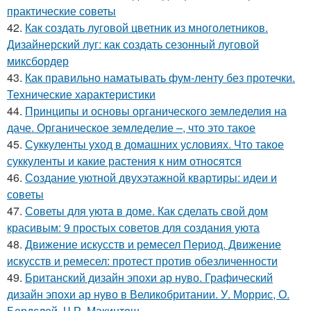
практические советы
42.
Как создать луговой цветник из многолетников.
Дизайнерский луг: как создать сезонный луговой
миксбордер
43.
Как правильно наматывать фум-ленту без протечки.
Технические характеристики
44.
Принципы и основы органического земледелия на
даче. Органическое земледелие –, что это такое
45.
Суккуленты уход в домашних условиях. Что такое
суккуленты и какие растения к ним относятся
46.
Создание уютной двухэтажной квартиры: идеи и
советы
47.
Советы для уюта в доме. Как сделать свой дом
красивым: 9 простых советов для создания уюта
48.
Движение искусств и ремесел Период. Движение
искусств и ремесел: протест против обезличенности
49.
Британский дизайн эпохи ар нуво. Графический
дизайн эпохи ар нуво в Великобритании. У. Моррис, О.
Бердслей, Ч.Р. Макинтош