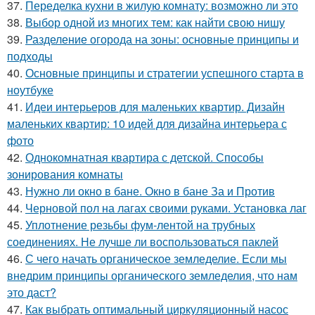
37.
Переделка кухни в жилую комнату: возможно ли это
38.
Выбор одной из многих тем: как найти свою нишу
39.
Разделение огорода на зоны: основные принципы и
подходы
40.
Основные принципы и стратегии успешного старта в
ноутбуке
41.
Идеи интерьеров для маленьких квартир. Дизайн
маленьких квартир: 10 идей для дизайна интерьера с
фото
42.
Однокомнатная квартира с детской. Способы
зонирования комнаты
43.
Нужно ли окно в бане. Окно в бане За и Против
44.
Черновой пол на лагах своими руками. Установка лаг
45.
Уплотнение резьбы фум-лентой на трубных
соединениях. Не лучше ли воспользоваться паклей
46.
С чего начать органическое земледелие. Если мы
внедрим принципы органического земледелия, что нам
это даст?
47.
Как выбрать оптимальный циркуляционный насос