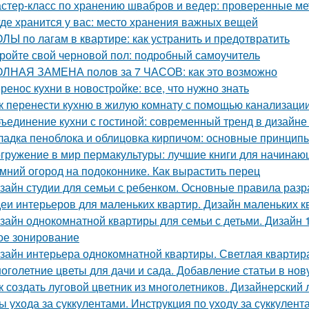
стер-класс по хранению швабров и ведер: проверенные м
где хранится у вас: место хранения важных вещей
ЛЫ по лагам в квартире: как устранить и предотвратить
ройте свой черновой пол: подробный самоучитель
ЛНАЯ ЗАМЕНА полов за 7 ЧАСОВ: как это возможно
ренос кухни в новостройке: все, что нужно знать
к перенести кухню в жилую комнату с помощью канализаци
ъединение кухни с гостиной: современный тренд в дизайн
ладка пеноблока и облицовка кирпичом: основные принцип
гружение в мир пермакультуры: лучшие книги для начинаю
мний огород на подоконнике. Как вырастить перец
зайн студии для семьи с ребенком. Основные правила разр
еи интерьеров для маленьких квартир. Дизайн маленьких кв
зайн однокомнатной квартиры для семьи с детьми. Дизайн 
ое зонирование
зайн интерьера однокомнатной квартиры. Светлая квартира
оголетние цветы для дачи и сада. Добавление статьи в но
к создать луговой цветник из многолетников. Дизайнерский 
ы ухода за суккулентами. Инструкция по уходу за суккулент