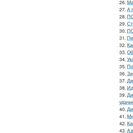
26.
Ма
27.
А 
28.
ПО
29.
Ст
30.
ПО
31.
Пе
32.
Ка
33.
Об
34.
Ук
35.
По
36.
Зи
37.
Ди
38.
Ид
39.
Ди
удачн
40.
Ди
41.
Мн
42.
Ка
43.
Аз