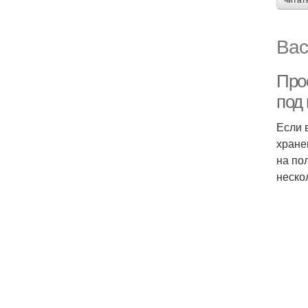
читат
Вас
Про
под 
Если 
хране
на по
неско