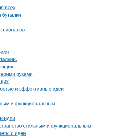
ля всех
й бутылки
ессионалов
биля
пальни.
нающих
 своими руками
ющих
ростые и эффективные идеи
енным и функциональным
 и идеи
остранство стильным и функциональным
веты и идеи