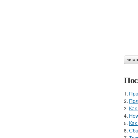
читат
Пос
1.
Про
2.
Пол
3.
Как
4.
How 
5.
Как
6.
Сбо
7.
Тех