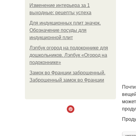
Изменение интерьера за 1
выходные: рецепты успеха
Для индукционных плит значок.
Обозначение посуды для
индукционной плит
Лэпбук огород на подоконнике для
дошкольников. Лэпбук «Огород на
подоконнике»
Замок во Франции заброшенный.
Заброшенный замок во Франции
Почти
вещей
может
проду
Проду