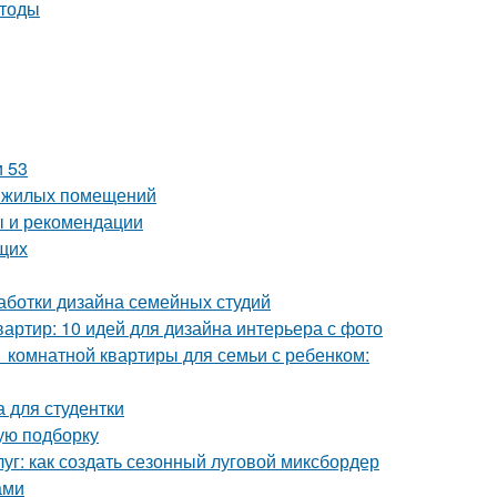
етоды
и 53
е жилых помещений
ы и рекомендации
щих
аботки дизайна семейных студий
артир: 10 идей для дизайна интерьера с фото
1 комнатной квартиры для семьи с ребенком:
 для студентки
вую подборку
луг: как создать сезонный луговой миксбордер
ами