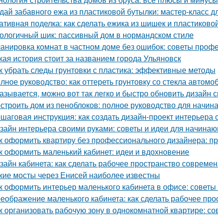
дай забавного ежа из пластиковой бутылки: мастер-класс д
ативная поделка: как сделать ежика из шишек и пластиково
ологичный шик: пассивный дом в нормандском стиле
анировка комнат в частном доме без ошибок: советы проф
кая история стоит за названием города Ульяновск
к убрать следы грунтовки с пластика: эффективные методы
лное руководство: как оттереть грунтовку со стекла автомо
азывается, можно вот так легко и быстро обновить дизайн с
строить дом из пеноблоков: полное руководство для начи
шаговая инструкция: как создать дизайн-проект интерьера
зайн интерьера своими руками: советы и идеи для начина
к оформить квартиру без профессионального дизайнера: п
к оформить маленький кабинет: идеи и вдохновение
зайн кабинета: как сделать рабочее пространство соврем
кие мосты через Енисей наиболее известны
к оформить интерьер маленького кабинета в офисе: советы
еображение маленького кабинета: как сделать рабочее пр
к организовать рабочую зону в однокомнатной квартире: со