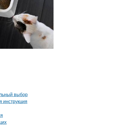
ильный выбор
я инструкция
ия
щих