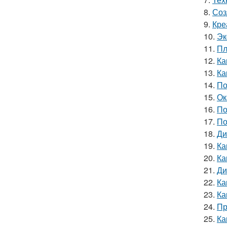
8.
Соз
9.
Кре
10.
Эк
11.
Пл
12.
Ка
13.
Ка
14.
По
15.
Ок
16.
По
17.
По
18.
Ди
19.
Ка
20.
Ка
21.
Ди
22.
Ка
23.
Ка
24.
Пр
25.
Ка