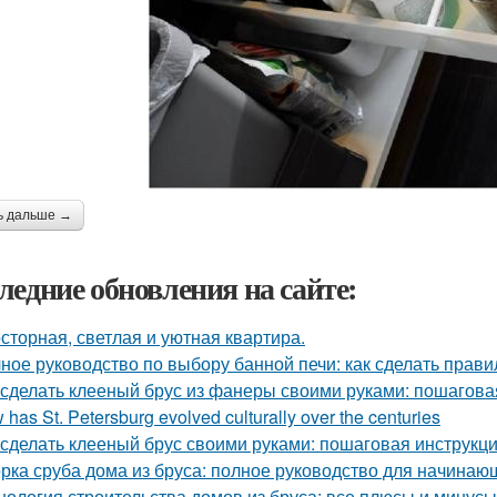
ь дальше →
ледние обновления на сайте:
сторная, светлая и уютная квартира.
ное руководство по выбору банной печи: как сделать прав
 сделать клееный брус из фанеры своими руками: пошагова
has St. Petersburg evolved culturally over the centuries
 сделать клееный брус своими руками: пошаговая инструкц
рка сруба дома из бруса: полное руководство для начинаю
нология строительства домов из бруса: все плюсы и минусы