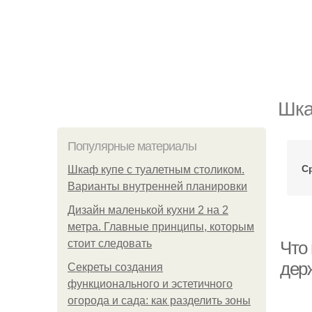
Шка
Популярные материалы
С
Шкаф купе с туалетным столиком.
Варианты внутренней планировки
Дизайн маленькой кухни 2 на 2
метра. Главные принципы, которым
стоит следовать
Что 
дер
Секреты создания
функционального и эстетичного
огорода и сада: как разделить зоны