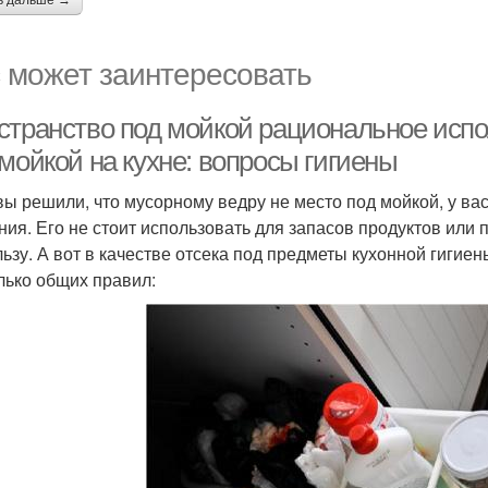
ь дальше →
 может заинтересовать
странство под мойкой рациональное испо
мойкой на кухне: вопросы гигиены
вы решили, что мусорному ведру не место под мойкой, у в
ния. Его не стоит использовать для запасов продуктов ил
льзу. А вот в качестве отсека под предметы кухонной гигие
лько общих правил: