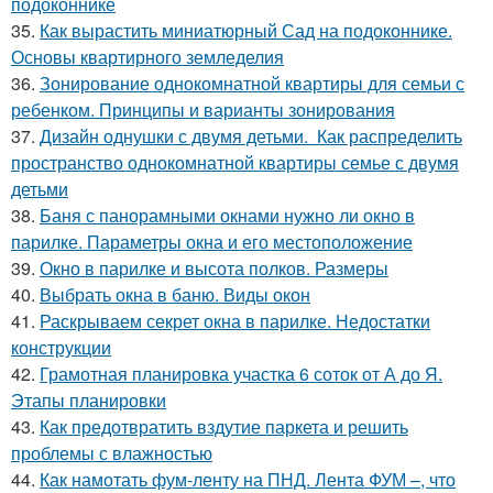
подоконнике
35.
Как вырастить миниатюрный Сад на подоконнике.
Основы квартирного земледелия
36.
Зонирование однокомнатной квартиры для семьи с
ребенком. Принципы и варианты зонирования
37.
Дизайн однушки с двумя детьми. Как распределить
пространство однокомнатной квартиры семье с двумя
детьми
38.
Баня с панорамными окнами нужно ли окно в
парилке. Параметры окна и его местоположение
39.
Окно в парилке и высота полков. Размеры
40.
Выбрать окна в баню. Виды окон
41.
Раскрываем секрет окна в парилке. Недостатки
конструкции
42.
Грамотная планировка участка 6 соток от А до Я.
Этапы планировки
43.
Как предотвратить вздутие паркета и решить
проблемы с влажностью
44.
Как намотать фум-ленту на ПНД. Лента ФУМ –, что