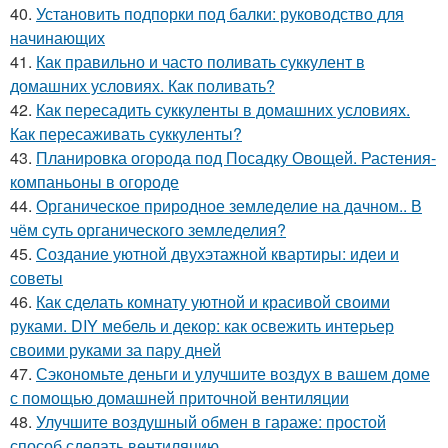
40.
Установить подпорки под балки: руководство для
начинающих
41.
Как правильно и часто поливать суккулент в
домашних условиях. Как поливать?
42.
Как пересадить суккуленты в домашних условиях.
Как пересаживать суккуленты?
43.
Планировка огорода под Посадку Овощей. Растения-
компаньоны в огороде
44.
Органическое природное земледелие на дачном.. В
чём суть органического земледелия?
45.
Создание уютной двухэтажной квартиры: идеи и
советы
46.
Как сделать комнату уютной и красивой своими
руками. DIY мебель и декор: как освежить интерьер
своими руками за пару дней
47.
Сэкономьте деньги и улучшите воздух в вашем доме
с помощью домашней приточной вентиляции
48.
Улучшите воздушный обмен в гараже: простой
способ сделать вентиляцию