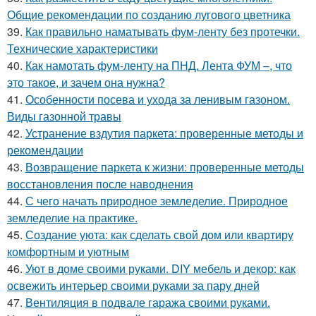
Общие рекомендации по созданию лугового цветника
39.
Как правильно наматывать фум-ленту без протечки.
Технические характеристики
40.
Как намотать фум-ленту на ПНД. Лента ФУМ –, что
это такое, и зачем она нужна?
41.
Особенности посева и ухода за ленивым газоном.
Виды газонной травы
42.
Устранение вздутия паркета: проверенные методы и
рекомендации
43.
Возвращение паркета к жизни: проверенные методы
восстановления после наводнения
44.
С чего начать природное земледелие. Природное
земледелие на практике.
45.
Создание уюта: как сделать свой дом или квартиру
комфортным и уютным
46.
Уют в доме своими руками. DIY мебель и декор: как
освежить интерьер своими руками за пару дней
47.
Вентиляция в подвале гаража своими руками.