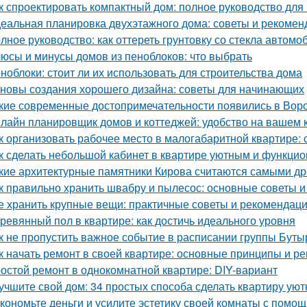
к спроектировать компактный дом: полное руководство дл
еальная планировка двухэтажного дома: советы и рекомен
лное руководство: как оттереть грунтовку со стекла автомо
юсы и минусы домов из пеноблоков: что выбрать
ноблоки: стоит ли их использовать для строительства дома
новы создания хорошего дизайна: советы для начинающих
кие современные достопримечательности появились в Вор
лайн планировщик домов и коттеджей: удобство на вашем
к организовать рабочее место в малогабаритной квартире: 
к сделать небольшой кабинет в квартире уютным и функци
кие архитектурные памятники Кирова считаются самыми д
к правильно хранить швабру и пылесос: основные советы 
е хранить крупные вещи: практичные советы и рекомендац
ревянный пол в квартире: как достичь идеального уровня
к не пропустить важное событие в расписании группы Буты
к начать ремонт в своей квартире: основные принципы и р
остой ремонт в однокомнатной квартире: DIY-вариант
учшите свой дом: 34 простых способа сделать квартиру уют
кономьте деньги и усилите эстетику своей комнаты с помо