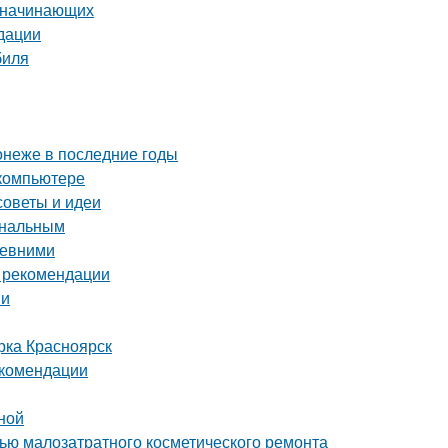
я начинающих
дации
биля
онеже в последние годы
 компьютере
советы и идеи
ональным
ревними
и рекомендации
ии
рка Красноярск
екомендации
ной
щью малозатратного косметического ремонта