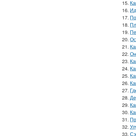
15.
Ка
16.
Ид
17.
По
18.
Пл
19.
Пе
20.
Ос
21.
Ка
22.
Он
23.
Ка
24.
Ка
25.
Ка
26.
Ка
27.
Гд
28.
Де
29.
Ка
30.
Ка
31.
Пр
32.
Ул
33.
Сэ