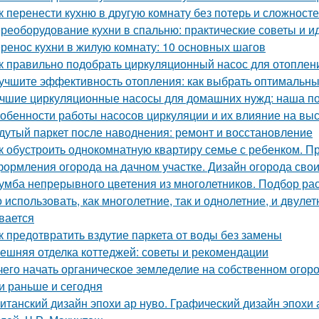
к перенести кухню в другую комнату без потерь и сложност
реоборудование кухни в спальню: практические советы и и
ренос кухни в жилую комнату: 10 основных шагов
к правильно подобрать циркуляционный насос для отоплен
учшите эффективность отопления: как выбрать оптимальн
чшие циркуляционные насосы для домашних нужд: наша п
обенности работы насосов циркуляции и их влияние на вы
дутый паркет после наводнения: ремонт и восстановление
к обустроить однокомнатную квартиру семье с ребенком. Пр
ормления огорода на дачном участке. Дизайн огорода свои
умба непрерывного цветения из многолетников. Подбор ра
 использовать, как многолетние, так и однолетние, и двуле
вается
к предотвратить вздутие паркета от воды без замены
ешняя отделка коттеджей: советы и рекомендации
чего начать органическое земледелие на собственном огоро
и раньше и сегодня
итанский дизайн эпохи ар нуво. Графический дизайн эпохи а