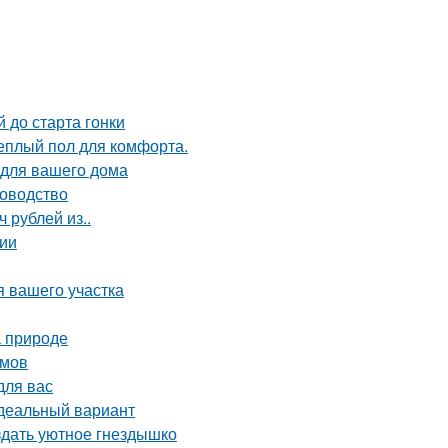
 до старта гонки
теплый пол для комфорта.
 для вашего дома
ководство
 рублей из..
сии
я вашего участка
а природе
омов
для вас
идеальный вариант
здать уютное гнездышко