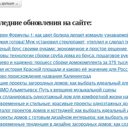
ь дальше →
ледние обновления на сайте:
реи Формулы-1: как цвет болида делает команду узнаваемой
жия готова! Муж установил стеклопакет, утеплил и сделал 
еный брус своими руками: экономичное и простое решение
овы технологии сборки сруба дома из бруса: пошаговое ру
ево и надежно: процесс сборки домокомплекта за 375 тысяч
ая история Красной площади и каково её значение для Рос
ово происхождение названия Калининград
шие проекты загородных домов: как выбрать идеальный дл
MO Альметьевск: Путь к вершине музыкальной сцены
к спланировать одноэтажный дом для комфортной жизни н
временные и стильные: красивые проекты одноэтажных д
талог проектов домов и коттеджей: как выбрать идеальный 
оекты домов с готовым дизайном интерьера: как выбрать 
временные тенденции в дизайне загородных домов: как со