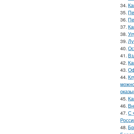
34.
Ка
35.
Пе
36.
Пе
37.
Ка
38.
Ул
39.
Лу
40.
Ос
41.
Вз
42.
Ка
43.
Оф
44.
Кл
можно
оказы
45.
Ка
46.
Вн
47.
С 
Росси
48.
Бр