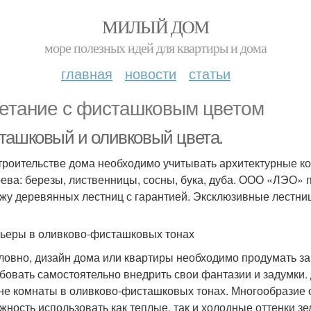
МИЛЫЙ ДОМ
море полезных идей для квартиры и дома
главная
новости
статьи
етание с фисташковым цветом
ташковый и оливковый цвета.
троительстве дома необходимо учитывать архитектурные кон
рева: березы, лиственницы, сосны, бука, дуба. ООО «ЛЭО» п
жу деревянных лестниц с гарантией. Эксклюзивные лестни
ьеры в оливково-фисташковых тонах
ловно, дизайн дома или квартиры необходимо продумать за
бовать самостоятельно внедрить свои фантазии и задумки.
не комнаты в оливково-фисташковых тонах. Многообразие 
жность использовать как теплые, так и холодные оттенки зе