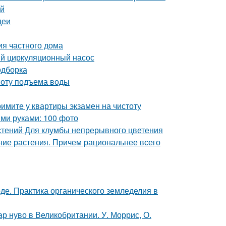
ей
деи
ия частного дома
ый циркуляционный насос
одборка
соту подъема воды
имите у квартиры экзамен на чистоту
ми руками: 100 фото
стений Для клумбы непрерывного цветения
тние растения. Причем рациональнее всего
де. Практика органического земледелия в
р нуво в Великобритании. У. Моррис, О.