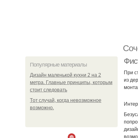
Соч
Фис
Популярные материалы
При с
Дизайн маленькой кухни 2 на 2
из де
метра. Главные принципы, которым
монта
стоит следовать
Тот случай, когда невозможное
Интер
возможно.
Безус
попро
дизай
возмо