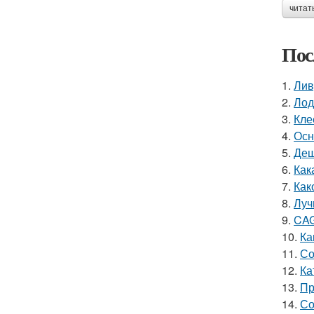
читат
Пос
1.
Лив
2.
Лод
3.
Кле
4.
Осн
5.
Деш
6.
Как
7.
Как
8.
Луч
9.
CAG
10.
Ка
11.
Со
12.
Ка
13.
Пр
14.
Со