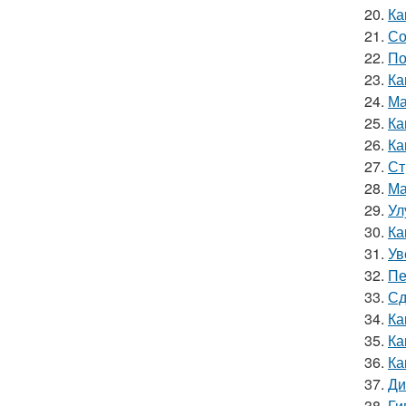
20.
Ка
21.
Со
22.
По
23.
Ка
24.
Ма
25.
Ка
26.
Ка
27.
Ст
28.
Ма
29.
Ул
30.
Ка
31.
Ув
32.
Пе
33.
Сд
34.
Ка
35.
Ка
36.
Ка
37.
Ди
38.
Ги