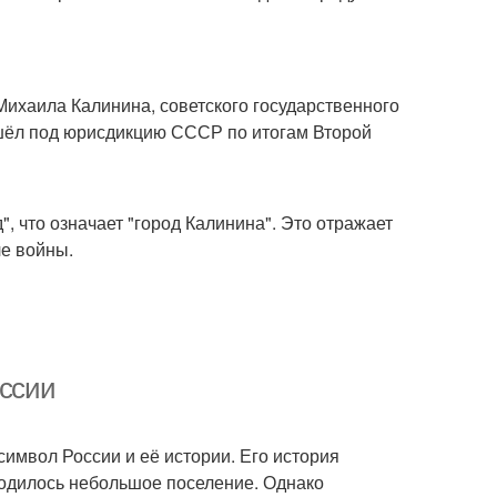
Михаила Калинина, советского государственного
решёл под юрисдикцию СССР по итогам Второй
", что означает "город Калинина". Это отражает
ле войны.
оссии
символ России и её истории. Его история
аходилось небольшое поселение. Однако