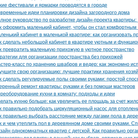
кие фестивали и ярмарки проводятся в городе
временные идеи планировки дизайна загородного дома
лное руководство по разработке дизайн-проекта квартиры:
к оформить маленький кабинет, чтобы он стал комфортны
ленький кабинет в маленькой квартире: как организовать 
к сделать небольшой кабинет в квартире уютным и функци
к превратить маленькую прихожую в уютное пространство
ратегии для организации пространства без прихожей
стер-класс по хранению швабров и ведер: как экономно ис
учшите свою организацию: лучшие практики хранения хозя
к сделать регулируемые полы своими руками: простой спос
еренный ремонт квартиры: руками и без помощи мастеров
реоборудование кухни в комнату: подходы и идеи
елать кухню больше: как увеличить ее площадь за счет жил
к правильно подобрать циркуляционный насос для отоплен
к правильно выбрать расстояние между лагами пола в дер
к и чем утеплить пол в деревянном доме своими руками. С
зайн однокомнатных квартир с детской. Как правильно орга
псокартон под плитку в ванной: как выбрать оптимальную 