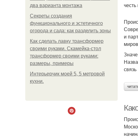
честь
два варианта монтажа
Секреты создания
Проис
функционального и эстетичного
Совре
огорода и сада: как разделить зоны
и пар
Как сделать лавку трансформер
миров
своими руками. Скамейка-стол
Значе
трансформер своими руками:
Назва
размеры, примеры
связь
Интерьерчик моей 5, 5 метровой
кухни.
читат
Как
Проис
Моско
начин