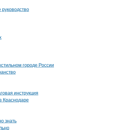
е руководство
х
кстильном городе России
ранство
аговая инструкция
в Краснодаре
но знать
льно