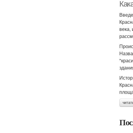
Как
Введ
Красн
века,
рассм
Проис
Назва
"крас
здани
Истор
Красн
площа
читат
Пос