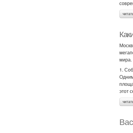
совре
читат
Как
Москв
мегап
мира.
1. Со
Одним
площа
этот 
читат
Вас