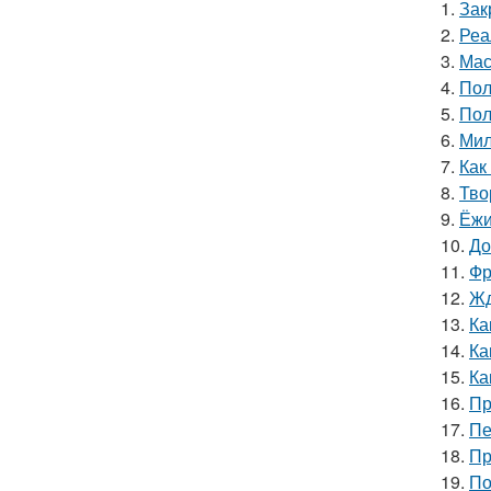
1.
Зак
2.
Реа
3.
Мас
4.
Пол
5.
Пол
6.
Мил
7.
Как
8.
Тво
9.
Ёжи
10.
До
11.
Фр
12.
Жд
13.
Ка
14.
Ка
15.
Ка
16.
Пр
17.
Пе
18.
Пр
19.
По