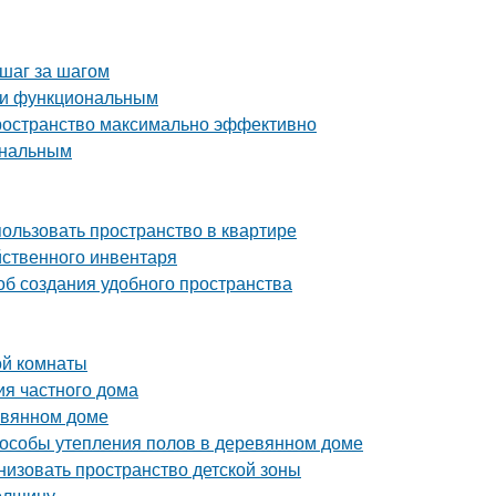
 шаг за шагом
м и функциональным
пространство максимально эффективно
ональным
пользовать пространство в квартире
йственного инвентаря
об создания удобного пространства
ой комнаты
ия частного дома
евянном доме
пособы утепления полов в деревянном доме
низовать пространство детской зоны
толщину