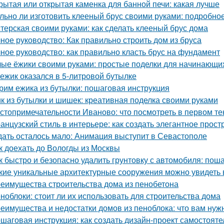
рытая или открытая каменка для банной печи: какая лучше
льно ли изготовить клееный брус своими руками: подробно
терская своими руками: как сделать клееный брус дома
ное руководство: Как правильно строить дом из бруса
ное руководство: как правильно класть брус на фундамент
ые ёжики своими руками: простые поделки для начинающи
 ежик оказался в 5-литровой бутылке
рим ежика из бутылки: пошаговая инструкция
к из бутылки и шишек: креативная поделка своими руками
стопримечательности Иваново: что посмотреть в первом те
анцузский стиль в интерьере: как создать элегантное прост
ать осталось мало: Анимация выступит в Севастополе
к доехать до Вологды из Москвы
к быстро и безопасно удалить грунтовку с автомобиля: пош
кие уникальные архитектурные сооружения можно увидеть 
еимущества строительства дома из пенобетона
ноблоки: стоит ли их использовать для строительства дома
еимущества и недостатки домов из пеноблока: что вам нуж
шаговая инструкция: как создать дизайн-проект самостояте