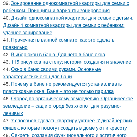
39.
Зонирование однокомнатной квартиры для семьи с
ребенком. Принципы и варианты зонирования
40.
Дизайн однокомнатной квартиры для семьи с детьми.
Дизайн 1 комнатной квартиры для семьи с ребенком:
удачное зонирование
41.
Прачечная в ванной комнате: как это сделать
правильно
42.
Выбор окон в баню. Для чего в бане окна
43.
115 рисунков на стену: история создания и значение
44.
Окно в баню своими руками. Основные
характеристики окон для бани
45.
Почему в бане не рекомендуется устанавливать
пластиковые окна. Баня – это не только парилка
46.
Огород по органическому земледелию. Органическое
земледелие – сад и огород без хлопот для разумно-
ленивых
47.
7 способов сделать квартиру уютнее. 7 дизайнерских
фишек, которые помогут создать в доме уют и красоту
48.
Секреты создания функционального и эстетичного