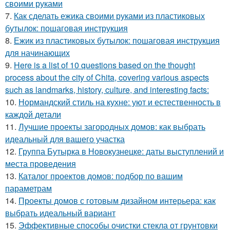
своими руками
7.
Как сделать ежика своими руками из пластиковых
бутылок: пошаговая инструкция
8.
Ежик из пластиковых бутылок: пошаговая инструкция
для начинающих
9.
Here is a list of 10 questions based on the thought
process about the city of Chita, covering various aspects
such as landmarks, history, culture, and interesting facts:
10.
Нормандский стиль на кухне: уют и естественность в
каждой детали
11.
Лучшие проекты загородных домов: как выбрать
идеальный для вашего участка
12.
Группа Бутырка в Новокузнецке: даты выступлений и
места проведения
13.
Каталог проектов домов: подбор по вашим
параметрам
14.
Проекты домов с готовым дизайном интерьера: как
выбрать идеальный вариант
15.
Эффективные способы очистки стекла от грунтовки